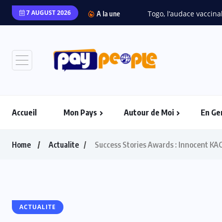
7 AUGUST 2026
“L’Afrique Couture” en 
A la une
Accueil
Mon Pays
Autour de Moi
En Ge
Home
Actualite
Success Stories Awards : Innocent KA
ACTUALITE