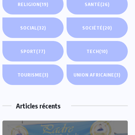
RELIGION
(19)
SANTÉ
(26)
SOCIAL
(32)
SOCIÉTÉ
(20)
SPORT
(77)
TECH
(10)
TOURISME
(3)
UNION AFRICAINE
(3)
Articles récents