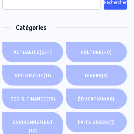
Rechercher
Catégories
ACTUALITE
(634)
CULTURE
(40)
DIPLOMATIE
(11)
DIVERS
(3)
ECO & FINANCE
(35)
ÉDUCATION
(60)
ENVIRONNEMENT
FAITS DIVERS
(1)
(12)