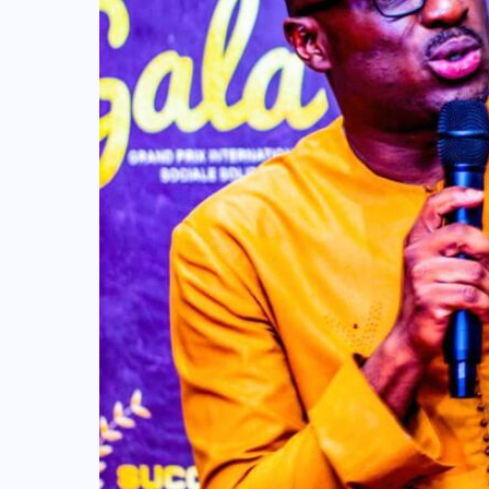
:
ACTUALITE
CULTURE
SPORT
et
Evala 2024 : Une présence
effective du Dr Lidi Bessi Kama
JUIL 07, 2024