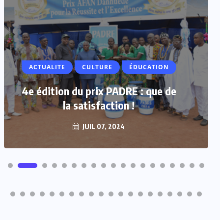
ACTUALITE
ACTUALITE
CULTURE
ÉDUCATION
Vacances parlementaires : les
députés renforcent leur proximité
4e édition du prix PADRE : que de
avec les populations
la satisfaction !
JUIL 07, 2024
JUIL 07, 2024