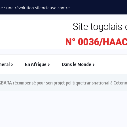
ébullition : l’Adjafi Fashion Day...
neral
En Afrique
Dans le Monde
GBARA récompensé pour son projet politique transnational à Coton