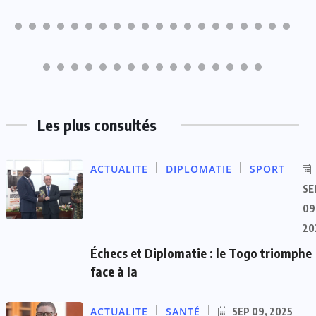
Les plus consultés
ACTUALITE
DIPLOMATIE
SPORT
SE
09
20
Échecs et Diplomatie : le Togo triomphe
face à la
ACTUALITE
SANTÉ
SEP 09, 2025