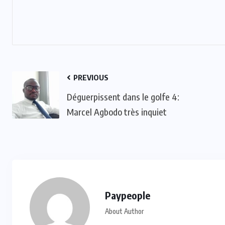
ACTUALITE
CULTURE
ECO & FINANCE
“L’Afrique Couture” en ébullition :
l’Adjafi Fashion Day 2025
PREVIOUS
réinvente la mode avec panache et
Déguerpissent dans le golfe 4:
patrimoine
Marcel Agbodo très inquiet
SEP 09, 2025
Paypeople
About Author