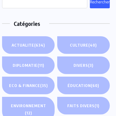
Rechercher
Catégories
ACTUALITE
(634)
CULTURE
(40)
DIPLOMATIE
(11)
DIVERS
(3)
ECO & FINANCE
(35)
ÉDUCATION
(60)
ENVIRONNEMENT
FAITS DIVERS
(1)
(12)