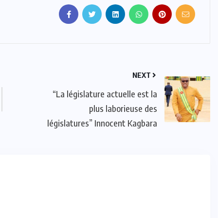
ACTUALITE
CULTURE
SPORT
NEXT
Evala 2024 : Une présence
“La législature actuelle est la
effective du Dr Lidi Bessi Kama
plus laborieuse des
législatures” Innocent Kagbara
JUIL 07, 2024