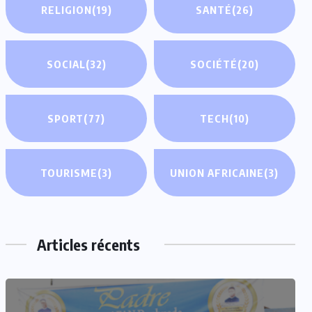
RELIGION
(19)
SANTÉ
(26)
SOCIAL
(32)
SOCIÉTÉ
(20)
SPORT
(77)
TECH
(10)
TOURISME
(3)
UNION AFRICAINE
(3)
Articles récents