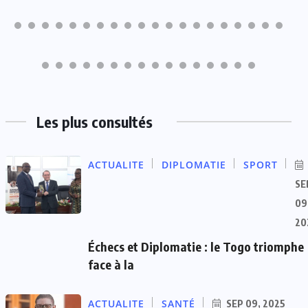
Les plus consultés
ACTUALITE
DIPLOMATIE
SPORT
SE
09
20
Échecs et Diplomatie : le Togo triomphe
face à la
ACTUALITE
SANTÉ
SEP 09, 2025