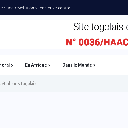
e : une révolution silencieuse contre...
neral
En Afrique
Dans le Monde
 étudiants togolais