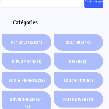
Rechercher
Catégories
ACTUALITE
(634)
CULTURE
(40)
DIPLOMATIE
(11)
DIVERS
(3)
ECO & FINANCE
(35)
ÉDUCATION
(60)
ENVIRONNEMENT
FAITS DIVERS
(1)
(12)