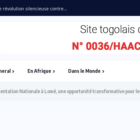
Afrique Couture” en ébullition : l’Adjafi Fashion Day...
neral
En Afrique
Dans le Monde
rientation Nationale à Lomé, une opportunité transformative pour l