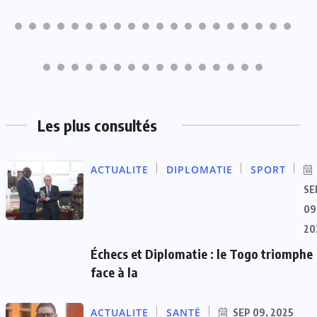
Les plus consultés
ACTUALITE
DIPLOMATIE
SPORT
SE
09
20
Échecs et Diplomatie : le Togo triomphe
face à la
ACTUALITE
SANTÉ
SEP 09, 2025