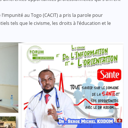
e l’impunité au Togo (CACIT) a pris la parole pour
els tels que le civisme, les droits à l’éducation et le
ACTUALITE
CULTURE
SPORT
Evala 2024 : Une présence
effective du Dr Lidi Bessi Kama
JUIL 07, 2024