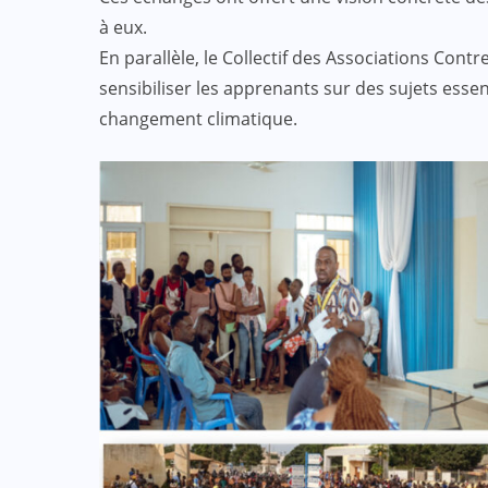
à eux.
ACTUALITE
CULTURE
En parallèle, le Collectif des Associations Contr
ECO & FINANCE
sensibiliser les apprenants sur des sujets essenti
changement climatique.
“L’Afrique Couture” en ébullition :
l’Adjafi Fashion Day 2025
réinvente la mode avec panache et
patrimoine
SEP 09, 2025