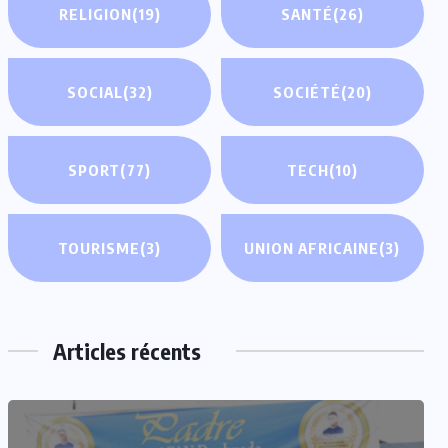
RELIGION
(19)
SANTÉ
(26)
SOCIAL
(32)
SOCIÉTÉ
(20)
SPORT
(77)
TECH
(10)
TOURISME
(3)
UNION AFRICAINE
(3)
Articles récents