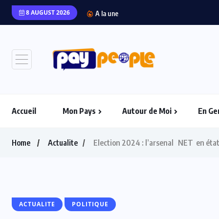
8 AUGUST 2026
“L’Afrique Couture” en 
A la une
Accueil
Mon Pays
Autour de Moi
En Ge
Home
Actualite
Election 2024 : l’arsenal NET en éta
ACTUALITE
POLITIQUE