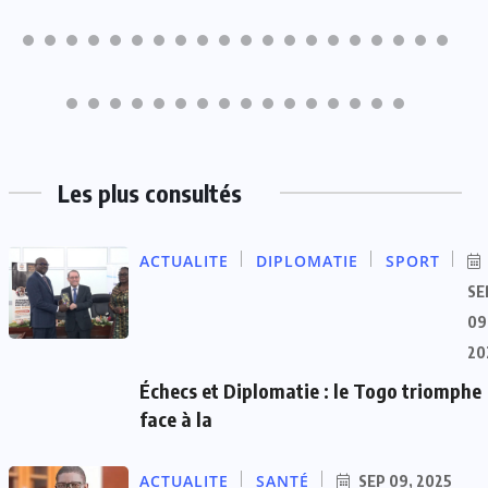
Les plus consultés
ACTUALITE
DIPLOMATIE
SPORT
SE
09
20
Échecs et Diplomatie : le Togo triomphe
face à la
ACTUALITE
SANTÉ
SEP 09, 2025