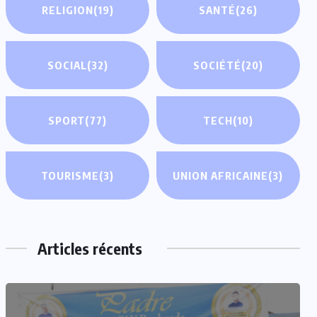
RELIGION
(19)
SANTÉ
(26)
SOCIAL
(32)
SOCIÉTÉ
(20)
SPORT
(77)
TECH
(10)
TOURISME
(3)
UNION AFRICAINE
(3)
Articles récents