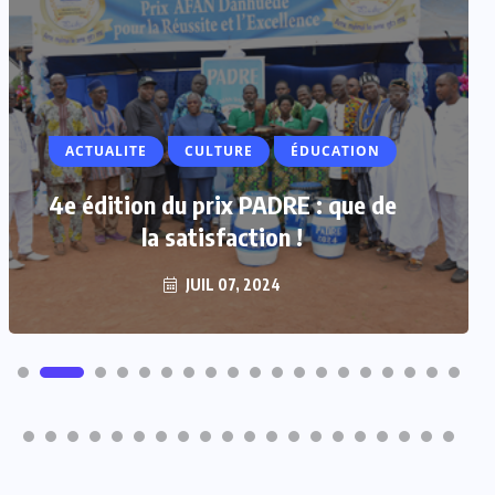
ACTUALITE
ACTUALITE
CULTURE
ÉDUCATION
Vacances parlementaires : les
députés renforcent leur proximité
4e édition du prix PADRE : que de
avec les populations
la satisfaction !
JUIL 07, 2024
JUIL 07, 2024