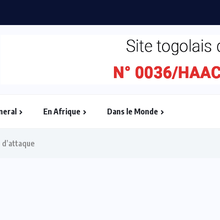
ébullition : l’Adjafi Fashion Day...
neral
En Afrique
Dans le Monde
t d’attaque