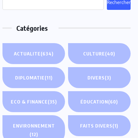
Rechercher
Catégories
ACTUALITE
(634)
CULTURE
(40)
DIPLOMATIE
(11)
DIVERS
(3)
ECO & FINANCE
(35)
ÉDUCATION
(60)
ENVIRONNEMENT
FAITS DIVERS
(1)
(12)