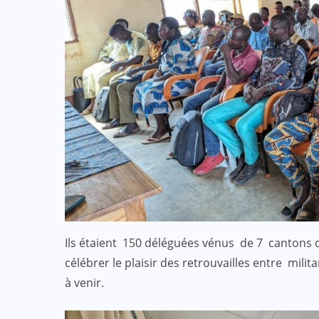
:
ACTUALITE
CULTURE
SPORT
et
Evala 2024 : Une présence
effective du Dr Lidi Bessi Kama
JUIL 07, 2024
Ils étaient 150 déléguées vénus de 7 cantons de
célébrer le plaisir des retrouvailles entre mili
à venir.