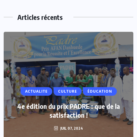
Articles récents
ACTUALITE
ACTUALITE
CULTURE
ÉDUCATION
Vacances parlementaires : les députés
4e édition du prix PADRE : que de la
renforcent leur proximité avec les
satisfaction !
populations
JUIL 07, 2024
JUIL 07, 2024