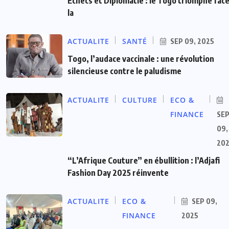
Échecs et Diplomatie : le Togo triomphe face
la
ACTUALITE
SANTÉ
SEP 09, 2025
Togo, l’audace vaccinale : une révolution
silencieuse contre le paludisme
ACTUALITE
CULTURE
ECO &
FINANCE
SE
09,
20
“L’Afrique Couture” en ébullition : l’Adjafi
Fashion Day 2025 réinvente
ACTUALITE
ECO &
SEP 09,
FINANCE
2025