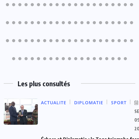
Les plus consultés
ACTUALITE
DIPLOMATIE
SPORT
S
09
2