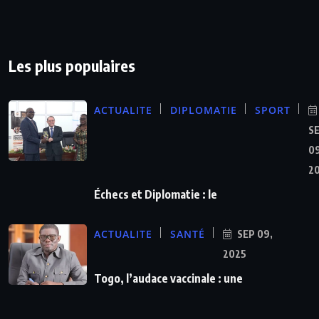
Les plus populaires
ACTUALITE
DIPLOMATIE
SPORT
S
09
2
Échecs et Diplomatie : le
ACTUALITE
SANTÉ
SEP 09,
2025
Togo, l’audace vaccinale : une