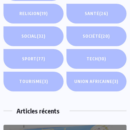
RELIGION
(19)
SANTÉ
(26)
SOCIAL
(32)
SOCIÉTÉ
(20)
SPORT
(77)
TECH
(10)
TOURISME
(3)
UNION AFRICAINE
(3)
Articles récents