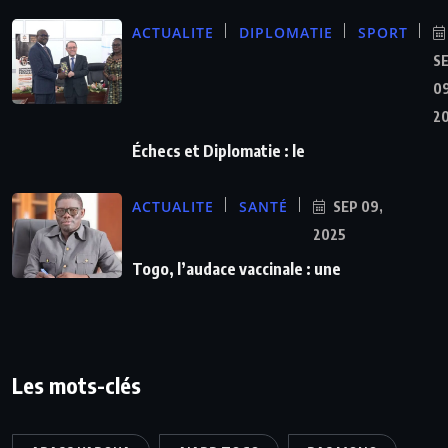
ACTUALITE
DIPLOMATIE
SPORT
S
09
2
Échecs et Diplomatie : le
ACTUALITE
SANTÉ
SEP 09,
2025
Togo, l’audace vaccinale : une
Les mots-clés