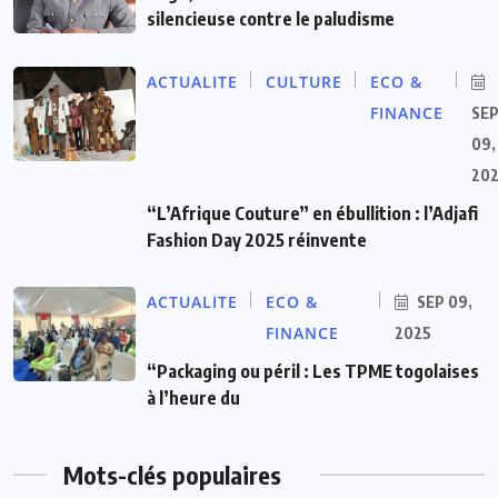
silencieuse contre le paludisme
ACTUALITE
CULTURE
ECO &
FINANCE
SE
09,
20
“L’Afrique Couture” en ébullition : l’Adjafi
Fashion Day 2025 réinvente
ACTUALITE
ECO &
SEP 09,
FINANCE
2025
“Packaging ou péril : Les TPME togolaises
à l’heure du
Mots-clés populaires