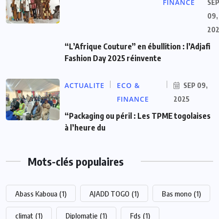
FINANCE
SE
09,
20
“L’Afrique Couture” en ébullition : l’Adjafi
Fashion Day 2025 réinvente
ACTUALITE
ECO &
SEP 09,
FINANCE
2025
“Packaging ou péril : Les TPME togolaises
à l’heure du
Mots-clés populaires
Abass Kaboua
(1)
AJADD TOGO
(1)
Bas mono
(1)
climat
(1)
Diplomatie
(1)
Fds
(1)