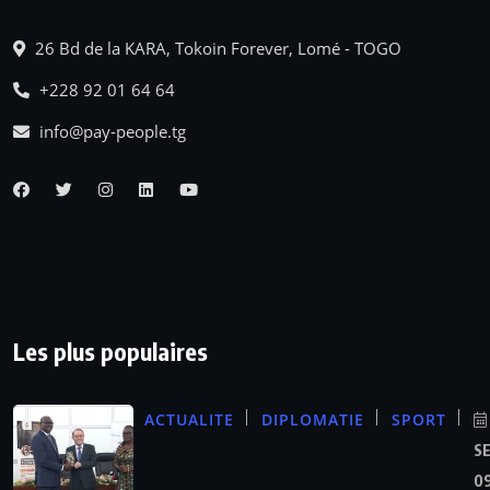
26 Bd de la KARA, Tokoin Forever, Lomé - TOGO
+228 92 01 64 64
info@pay-people.tg
Les plus populaires
ACTUALITE
DIPLOMATIE
SPORT
S
09