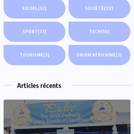
SOCIAL
(32)
SOCIÉTÉ
(20)
SPORT
(77)
TECH
(10)
TOURISME
(3)
UNION AFRICAINE
(3)
Articles récents