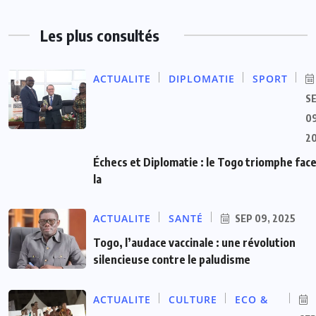
Les plus consultés
ACTUALITE
DIPLOMATIE
SPORT
S
09
2
Échecs et Diplomatie : le Togo triomphe face
la
ACTUALITE
SANTÉ
SEP 09, 2025
Togo, l’audace vaccinale : une révolution
silencieuse contre le paludisme
ACTUALITE
CULTURE
ECO &