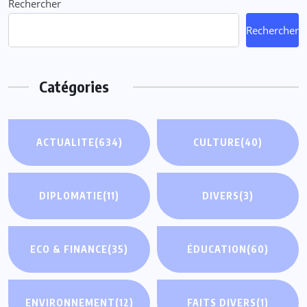
Rechercher
Rechercher
Catégories
ACTUALITE
(634)
CULTURE
(40)
DIPLOMATIE
(11)
DIVERS
(3)
ECO & FINANCE
(35)
ÉDUCATION
(60)
ENVIRONNEMENT
(12)
FAITS DIVERS
(1)