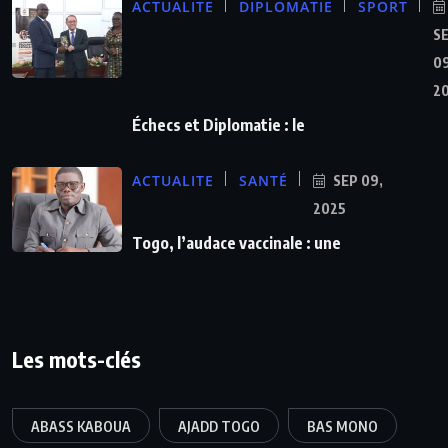
ACTUALITE
DIPLOMATIE
SPORT
S
09
2
Échecs et Diplomatie : le
ACTUALITE
SANTÉ
SEP 09,
2025
Togo, l’audace vaccinale : une
Les mots-clés
ABASS KABOUA
AJADD TOGO
BAS MONO