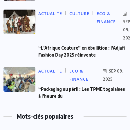
ACTUALITE
CULTURE
ECO &
FINANCE
SE
09,
20
“L’Afrique Couture” en ébullition : l’Adjafi
Fashion Day 2025 réinvente
ACTUALITE
ECO &
SEP 09,
FINANCE
2025
“Packaging ou péril : Les TPME togolaises
à l’heure du
Mots-clés populaires