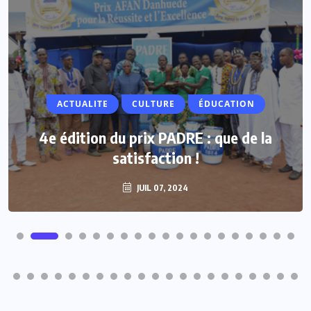
ACTUALITE
ACTUALITE
CULTURE
ÉDUCATION
Vacances parlementaires : les députés
4e édition du prix PADRE : que de la
renforcent leur proximité avec les
satisfaction !
populations
JUIL 07, 2024
JUIL 07, 2024