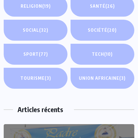
RELIGION
(19)
SANTÉ
(26)
SOCIAL
(32)
SOCIÉTÉ
(20)
SPORT
(77)
TECH
(10)
TOURISME
(3)
UNION AFRICAINE
(3)
Articles récents