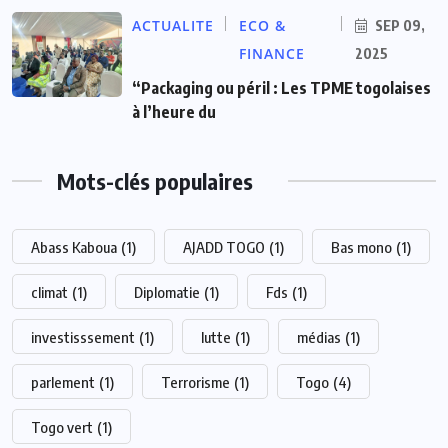
ACTUALITE
ECO &
SEP 09,
FINANCE
2025
“Packaging ou péril : Les TPME togolaises
à l’heure du
Mots-clés populaires
Abass Kaboua
(1)
AJADD TOGO
(1)
Bas mono
(1)
climat
(1)
Diplomatie
(1)
Fds
(1)
investisssement
(1)
lutte
(1)
médias
(1)
parlement
(1)
Terrorisme
(1)
Togo
(4)
Togo vert
(1)