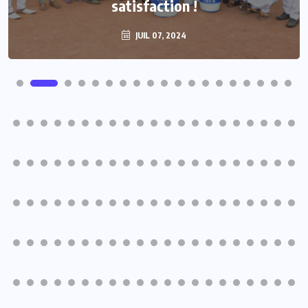
satisfaction !
populations
JUIL 07, 2024
JUIL 07, 2024