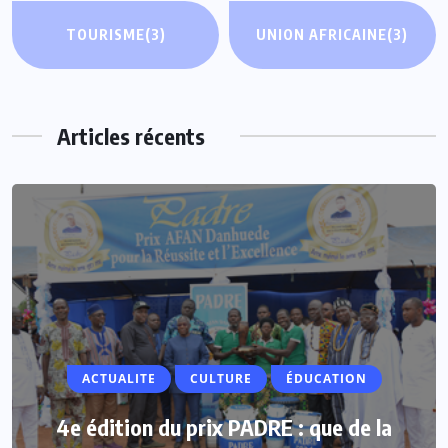
TOURISME
(3)
UNION AFRICAINE
(3)
Articles récents
ACTUALITE
ACTUALITE
CULTURE
ÉDUCATION
Vacances parlementaires : les députés
4e édition du prix PADRE : que de la
renforcent leur proximité avec les