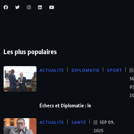
Les plus populaires
ACTUALITE
DIPLOMATIE
SPORT
S
09
2
Échecs et Diplomatie : le
ACTUALITE
SANTÉ
SEP 09,
2025