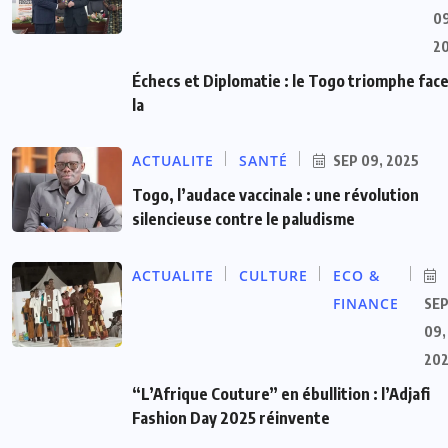
09
2
Échecs et Diplomatie : le Togo triomphe face
la
ACTUALITE
SANTÉ
SEP 09, 2025
Togo, l’audace vaccinale : une révolution
silencieuse contre le paludisme
ACTUALITE
CULTURE
ECO &
FINANCE
SE
09,
20
“L’Afrique Couture” en ébullition : l’Adjafi
Fashion Day 2025 réinvente