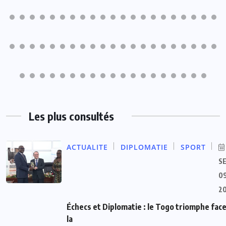
Les plus consultés
ACTUALITE
DIPLOMATIE
SPORT
S
09
2
Échecs et Diplomatie : le Togo triomphe face
la