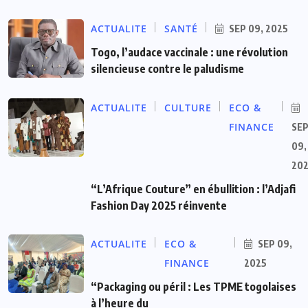
ACTUALITE
SANTÉ
SEP 09, 2025
Togo, l’audace vaccinale : une révolution
silencieuse contre le paludisme
ACTUALITE
CULTURE
ECO &
FINANCE
SE
09,
20
“L’Afrique Couture” en ébullition : l’Adjafi
Fashion Day 2025 réinvente
ACTUALITE
ECO &
SEP 09,
FINANCE
2025
“Packaging ou péril : Les TPME togolaises
à l’heure du