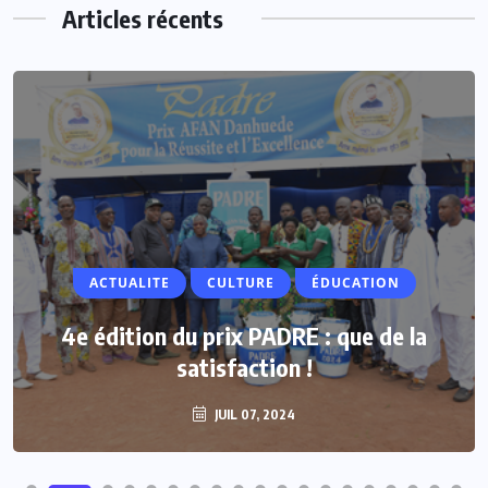
Articles récents
ACTUALITE
ACTUALITE
CULTURE
ÉDUCATION
Vacances parlementaires : les députés
4e édition du prix PADRE : que de la
renforcent leur proximité avec les
satisfaction !
populations
JUIL 07, 2024
JUIL 07, 2024