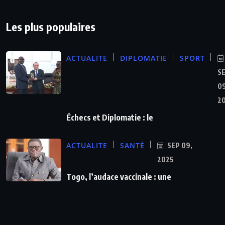
Les plus populaires
ACTUALITE
DIPLOMATIE
SPORT
S
09
2
Échecs et Diplomatie : le
ACTUALITE
SANTÉ
SEP 09,
2025
Togo, l’audace vaccinale : une