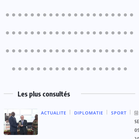
Les plus consultés
ACTUALITE
DIPLOMATIE
SPORT
S
09
2