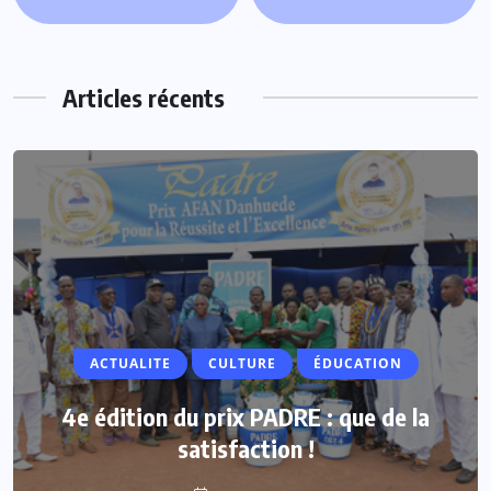
Articles récents
ACTUALITE
ACTUALITE
CULTURE
ÉDUCATION
Vacances parlementaires : les députés
4e édition du prix PADRE : que de la
renforcent leur proximité avec les
satisfaction !
populations