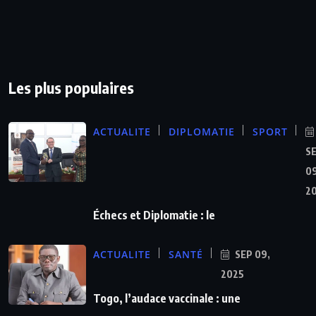
Les plus populaires
ACTUALITE
DIPLOMATIE
SPORT
S
09
2
Échecs et Diplomatie : le
ACTUALITE
SANTÉ
SEP 09,
2025
Togo, l’audace vaccinale : une