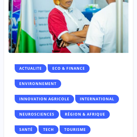
ACTUALITE
ECO & FINANCE
ENVIRONNEMENT
INNOVATION AGRICOLE
INTERNATIONAL
NEUROSCIENCES
RÉGION & AFRIQUE
SANTÉ
TECH
TOURISME