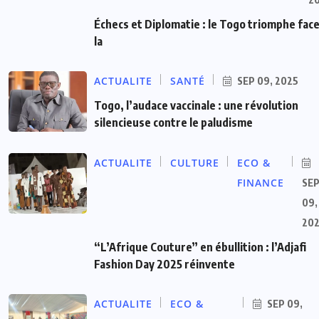
Échecs et Diplomatie : le Togo triomphe face
la
ACTUALITE
SANTÉ
SEP 09, 2025
Togo, l’audace vaccinale : une révolution
silencieuse contre le paludisme
ACTUALITE
CULTURE
ECO &
FINANCE
SE
09,
20
“L’Afrique Couture” en ébullition : l’Adjafi
Fashion Day 2025 réinvente
ACTUALITE
ECO &
SEP 09,