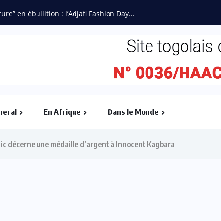
ébullition : l’Adjafi Fashion Day...
neral
En Afrique
Dans le Monde
blic décerne une médaille d’argent à Innocent Kagbara