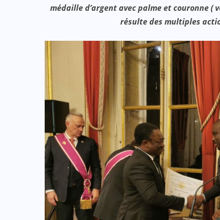
médaille d’argent avec palme et couronne ( ve
résulte des multiples acti
:
ACTUALITE
CULTURE
SPORT
et
Evala 2024 : Une présence
effective du Dr Lidi Bessi Kama
JUIL 07, 2024