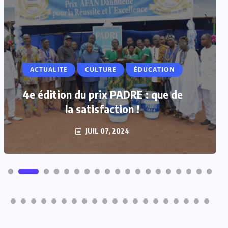
ACTUALITE
ACTUALITE
CULTURE
ÉDUCATION
Vacances parlementaires : les
députés renforcent leur proximité
4e édition du prix PADRE : que de
avec les populations
la satisfaction !
JUIL 07, 2024
JUIL 07, 2024