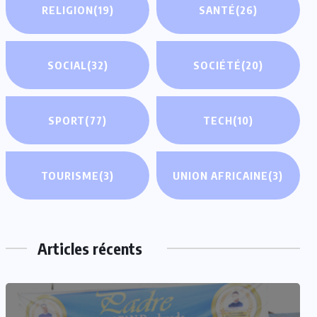
RELIGION
(19)
SANTÉ
(26)
SOCIAL
(32)
SOCIÉTÉ
(20)
SPORT
(77)
TECH
(10)
TOURISME
(3)
UNION AFRICAINE
(3)
Articles récents