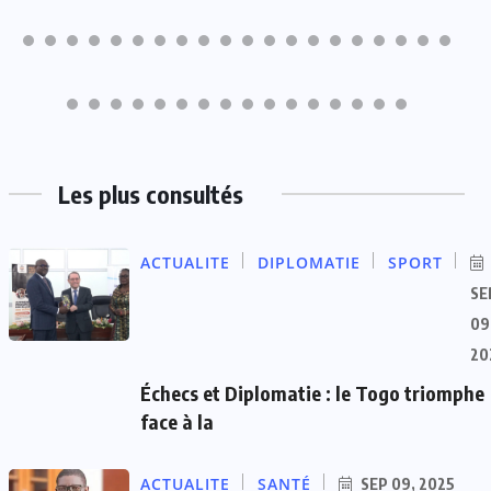
Les plus consultés
ACTUALITE
DIPLOMATIE
SPORT
SE
09
20
Échecs et Diplomatie : le Togo triomphe
face à la
ACTUALITE
SANTÉ
SEP 09, 2025