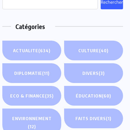
Rechercher
Catégories
ACTUALITE
(634)
CULTURE
(40)
DIPLOMATIE
(11)
DIVERS
(3)
ECO & FINANCE
(35)
ÉDUCATION
(60)
ENVIRONNEMENT
FAITS DIVERS
(1)
(12)