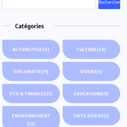
Rechercher
Catégories
ACTUALITE
(634)
CULTURE
(40)
DIPLOMATIE
(11)
DIVERS
(3)
ECO & FINANCE
(35)
ÉDUCATION
(60)
ENVIRONNEMENT
FAITS DIVERS
(1)
(12)