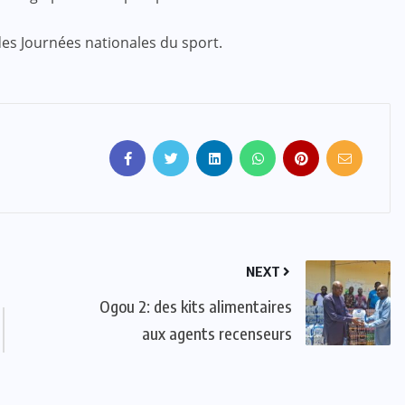
des Journées nationales du sport.
ACTUALITE
CULTURE
SPORT
Evala 2024 : Une présence
effective du Dr Lidi Bessi Kama
JUIL 07, 2024
NEXT
Ogou 2: des kits alimentaires
aux agents recenseurs