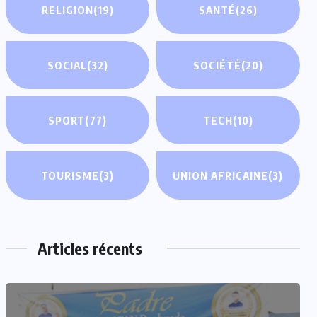
RELIGION
(19)
SANTÉ
(26)
SOCIAL
(32)
SOCIÉTÉ
(20)
SPORT
(77)
TECH
(10)
TOURISME
(3)
UNION AFRICAINE
(3)
Articles récents