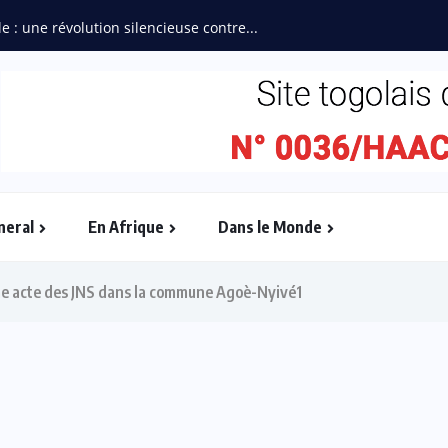
“L’Afrique Couture” en ébullit
neral
En Afrique
Dans le Monde
me acte des JNS dans la commune Agoè-Nyivé1