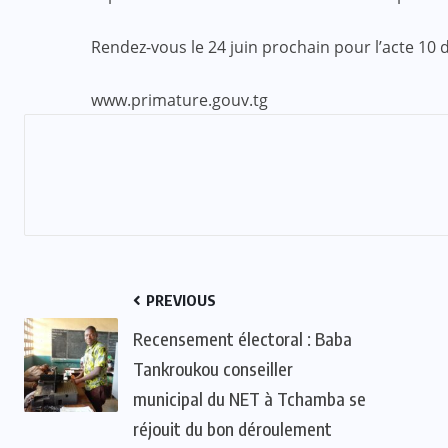
ACTUALITE
CULTURE
Rendez-vous le 24 juin prochain pour l’acte 10 
ECO & FINANCE
www.primature.gouv.tg
“L’Afrique Couture” en ébullition :
l’Adjafi Fashion Day 2025
réinvente la mode avec panache et
patrimoine
SEP 09, 2025
PREVIOUS
Recensement électoral : Baba
Tankroukou conseiller
municipal du NET à Tchamba se
réjouit du bon déroulement