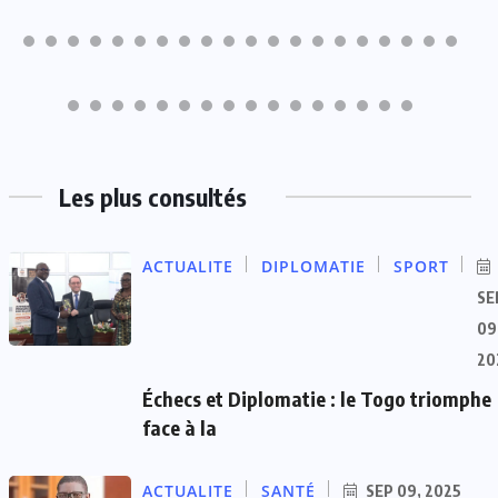
Les plus consultés
ACTUALITE
DIPLOMATIE
SPORT
SE
09
20
Échecs et Diplomatie : le Togo triomphe
face à la
ACTUALITE
SANTÉ
SEP 09, 2025