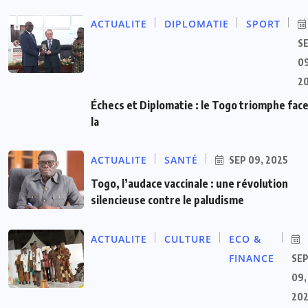
ACTUALITE
DIPLOMATIE
SPORT
S
09
2
Échecs et Diplomatie : le Togo triomphe face
la
ACTUALITE
SANTÉ
SEP 09, 2025
Togo, l’audace vaccinale : une révolution
silencieuse contre le paludisme
ACTUALITE
CULTURE
ECO &
FINANCE
SE
09,
20