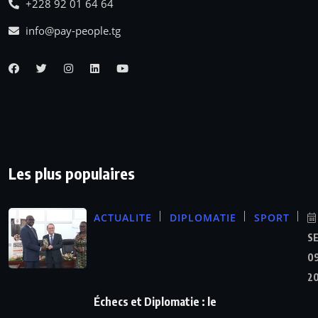
+228 92 01 64 64
info@pay-people.tg
Les plus populaires
ACTUALITE
DIPLOMATIE
SPORT
S
09
2
Échecs et Diplomatie : le