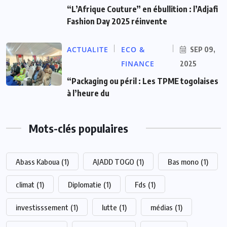
“L’Afrique Couture” en ébullition : l’Adjafi
Fashion Day 2025 réinvente
ACTUALITE
ECO &
SEP 09,
FINANCE
2025
“Packaging ou péril : Les TPME togolaises
à l’heure du
Mots-clés populaires
Abass Kaboua
(1)
AJADD TOGO
(1)
Bas mono
(1)
climat
(1)
Diplomatie
(1)
Fds
(1)
investisssement
(1)
lutte
(1)
médias
(1)