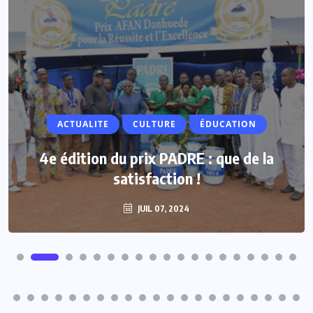
ACTUALITE
ACTUALITE
CULTURE
ÉDUCATION
Vacances parlementaires : les députés
4e édition du prix PADRE : que de la
renforcent leur proximité avec les
satisfaction !
populations
JUIL 07, 2024
JUIL 07, 2024