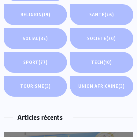
RELIGION
(19)
SANTÉ
(26)
SOCIAL
(32)
SOCIÉTÉ
(20)
SPORT
(77)
TECH
(10)
TOURISME
(3)
UNION AFRICAINE
(3)
Articles récents