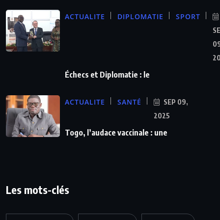
ACTUALITE
DIPLOMATIE
SPORT
S
09
2
Échecs et Diplomatie : le
ACTUALITE
SANTÉ
SEP 09,
2025
Togo, l’audace vaccinale : une
Les mots-clés