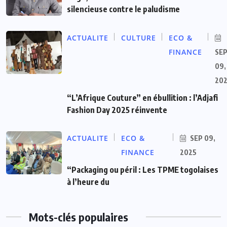
silencieuse contre le paludisme
ACTUALITE
CULTURE
ECO &
FINANCE
SE
09,
20
“L’Afrique Couture” en ébullition : l’Adjafi
Fashion Day 2025 réinvente
ACTUALITE
ECO &
SEP 09,
FINANCE
2025
“Packaging ou péril : Les TPME togolaises
à l’heure du
Mots-clés populaires