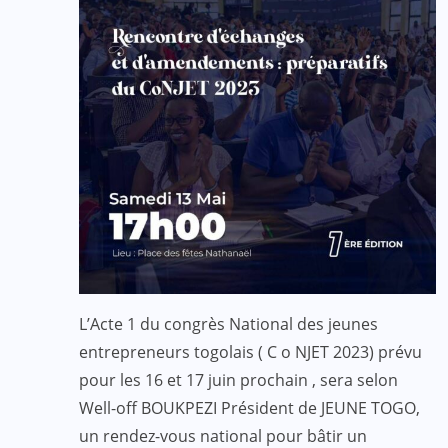
L’Acte 1 du congrès National des jeunes
entrepreneurs togolais ( C
o
NJET 2023)
prévu
pour les 16 et 17 juin prochain
, sera selon
Well-off BOUKPEZI Président de JEUNE TOGO,
un rendez-vous national pour
bâtir un