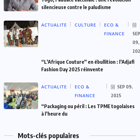
silencieuse contre le paludisme
ACTUALITE
CULTURE
ECO &
FINANCE
SE
09,
20
“L’Afrique Couture” en ébullition : l’Adjafi
Fashion Day 2025 réinvente
ACTUALITE
ECO &
SEP 09,
FINANCE
2025
“Packaging ou péril : Les TPME togolaises
à l’heure du
Mots-clés populaires