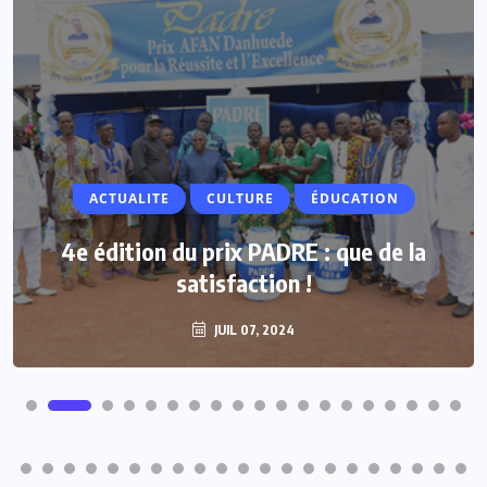
ACTUALITE
ACTUALITE
CULTURE
ÉDUCATION
Vacances parlementaires : les députés
4e édition du prix PADRE : que de la
renforcent leur proximité avec les
satisfaction !
populations
JUIL 07, 2024
JUIL 07, 2024