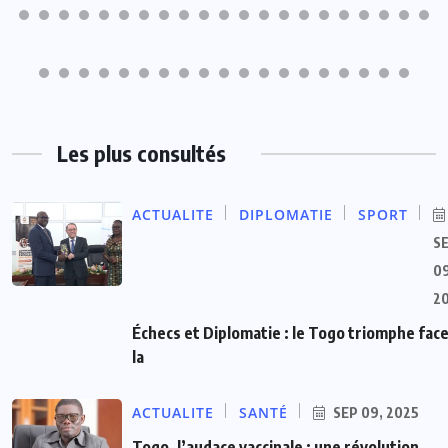
Les plus consultés
ACTUALITE
DIPLOMATIE
SPORT
S
09
2
Échecs et Diplomatie : le Togo triomphe face
la
ACTUALITE
SANTÉ
SEP 09, 2025
Togo, l’audace vaccinale : une révolution