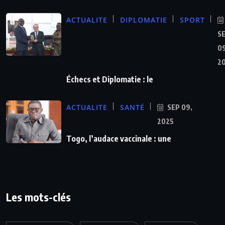
ACTUALITE
DIPLOMATIE
SPORT
S
09
2
Échecs et Diplomatie : le
ACTUALITE
SANTÉ
SEP 09,
2025
Togo, l’audace vaccinale : une
Les mots-clés