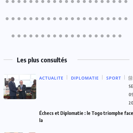
Les plus consultés
ACTUALITE
DIPLOMATIE
SPORT
S
09
2
Échecs et Diplomatie : le Togo triomphe face
la