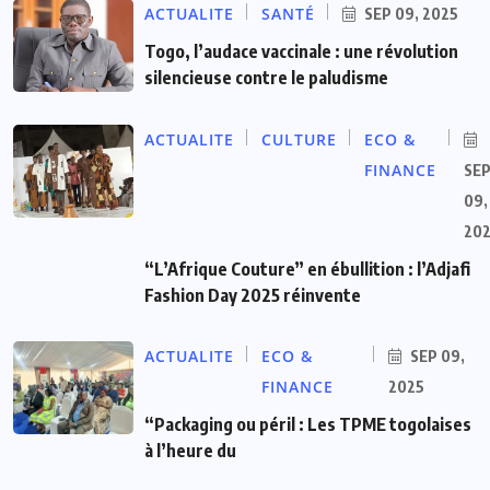
ACTUALITE
SANTÉ
SEP 09, 2025
Togo, l’audace vaccinale : une révolution
silencieuse contre le paludisme
ACTUALITE
CULTURE
ECO &
FINANCE
SE
09,
20
“L’Afrique Couture” en ébullition : l’Adjafi
Fashion Day 2025 réinvente
ACTUALITE
ECO &
SEP 09,
FINANCE
2025
“Packaging ou péril : Les TPME togolaises
à l’heure du