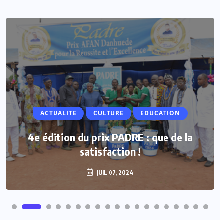
ACTUALITE
ACTUALITE
CULTURE
ÉDUCATION
Vacances parlementaires : les députés
4e édition du prix PADRE : que de la
renforcent leur proximité avec les
satisfaction !
populations
JUIL 07, 2024
JUIL 07, 2024