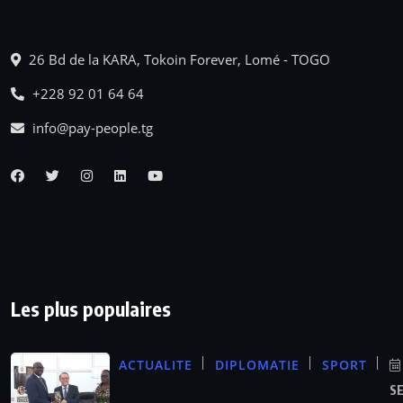
26 Bd de la KARA, Tokoin Forever, Lomé - TOGO
+228 92 01 64 64
info@pay-people.tg
Les plus populaires
ACTUALITE
DIPLOMATIE
SPORT
S