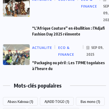
FINANCE
SE
09,
20
“L’Afrique Couture” en ébullition : l’Adjafi
Fashion Day 2025 réinvente
ACTUALITE
ECO &
SEP 09,
FINANCE
2025
“Packaging ou péril : Les TPME togolaises
à l’heure du
Mots-clés populaires
Abass Kaboua
(1)
AJADD TOGO
(1)
Bas mono
(1)