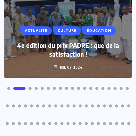
ACTUALITE
ACTUALITE
CULTURE
ÉDUCATION
Vacances parlementaires : les députés
4e édition du prix PADRE : que de la
renforcent leur proximité avec les
satisfaction !
populations
JUIL 07, 2024
JUIL 07, 2024