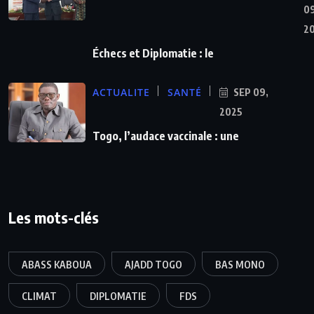
09
2
Échecs et Diplomatie : le
ACTUALITE
SANTÉ
SEP 09,
2025
Togo, l’audace vaccinale : une
Les mots-clés
ABASS KABOUA
AJADD TOGO
BAS MONO
CLIMAT
DIPLOMATIE
FDS