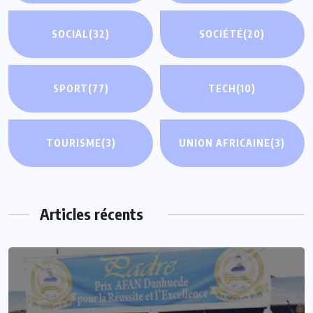
SOCIAL
(32)
SOCIÉTÉ
(20)
SPORT
(77)
TECH
(10)
TOURISME
(3)
UNION AFRICAINE
(3)
Articles récents