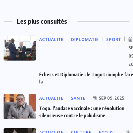
Les plus consultés
ACTUALITE
DIPLOMATIE
SPORT
S
09
2
Échecs et Diplomatie : le Togo triomphe face
la
ACTUALITE
SANTÉ
SEP 09, 2025
Togo, l’audace vaccinale : une révolution
silencieuse contre le paludisme
ACTUALITE
CULTURE
ECO &