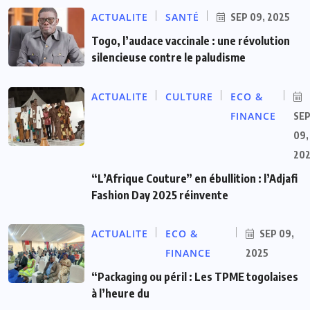
ACTUALITE
SANTÉ
SEP 09, 2025
Togo, l’audace vaccinale : une révolution
silencieuse contre le paludisme
ACTUALITE
CULTURE
ECO &
FINANCE
SE
09,
20
“L’Afrique Couture” en ébullition : l’Adjafi
Fashion Day 2025 réinvente
ACTUALITE
ECO &
SEP 09,
FINANCE
2025
“Packaging ou péril : Les TPME togolaises
à l’heure du