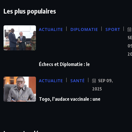
Les plus populaires
ACTUALITE
DIPLOMATIE
SPORT
S
09
2
Échecs et Diplomatie : le
ACTUALITE
SANTÉ
SEP 09,
2025
Togo, l’audace vaccinale : une