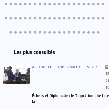
Les plus consultés
ACTUALITE
DIPLOMATIE
SPORT
S
09
2
Échecs et Diplomatie : le Togo triomphe face
la