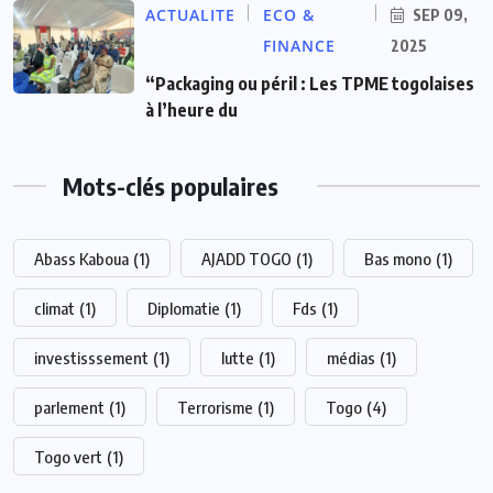
ACTUALITE
ECO &
SEP 09,
FINANCE
2025
“Packaging ou péril : Les TPME togolaises
à l’heure du
Mots-clés populaires
Abass Kaboua
(1)
AJADD TOGO
(1)
Bas mono
(1)
climat
(1)
Diplomatie
(1)
Fds
(1)
investisssement
(1)
lutte
(1)
médias
(1)
parlement
(1)
Terrorisme
(1)
Togo
(4)
Togo vert
(1)