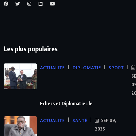
Les plus populaires
ACTUALITE
DIPLOMATIE
SPORT
S
09
2
Échecs et Diplomatie : le
ACTUALITE
SANTÉ
SEP 09,
2025