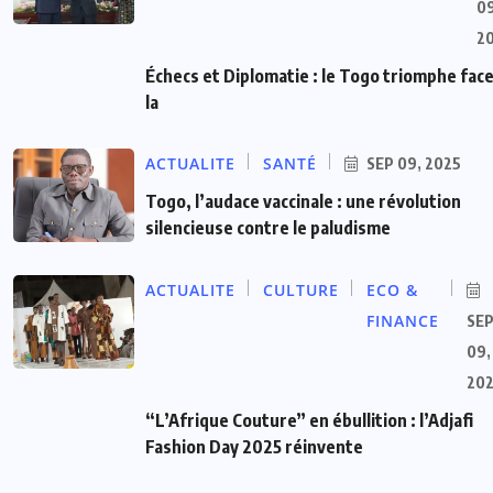
09
2
Échecs et Diplomatie : le Togo triomphe face
la
ACTUALITE
SANTÉ
SEP 09, 2025
Togo, l’audace vaccinale : une révolution
silencieuse contre le paludisme
ACTUALITE
CULTURE
ECO &
FINANCE
SE
09,
20
“L’Afrique Couture” en ébullition : l’Adjafi
Fashion Day 2025 réinvente