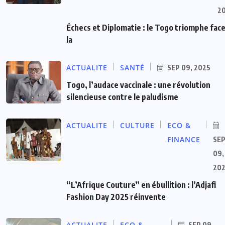
2
Échecs et Diplomatie : le Togo triomphe face
la
ACTUALITE
SANTÉ
SEP 09, 2025
Togo, l’audace vaccinale : une révolution
silencieuse contre le paludisme
ACTUALITE
CULTURE
ECO &
FINANCE
SE
09,
20
“L’Afrique Couture” en ébullition : l’Adjafi
Fashion Day 2025 réinvente
ACTUALITE
ECO &
SEP 09,