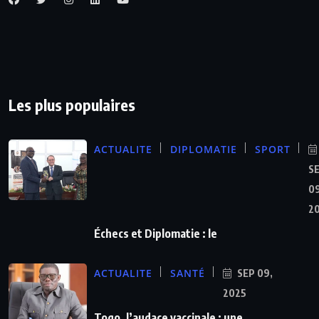
Les plus populaires
ACTUALITE
DIPLOMATIE
SPORT
S
09
2
Échecs et Diplomatie : le
ACTUALITE
SANTÉ
SEP 09,
2025
Togo, l’audace vaccinale : une