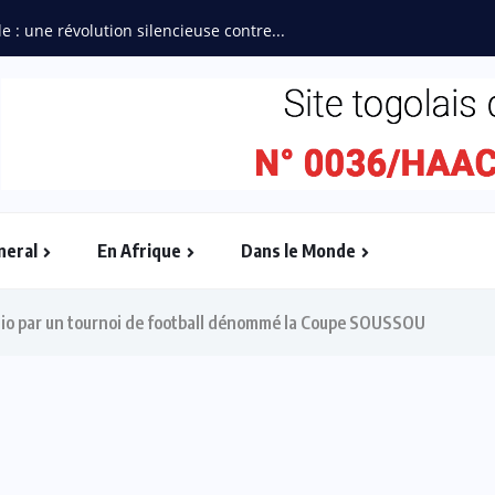
“L’Afrique Couture” en ébullition : l’Adjafi F
neral
En Afrique
Dans le Monde
 Zio par un tournoi de football dénommé la Coupe SOUSSOU