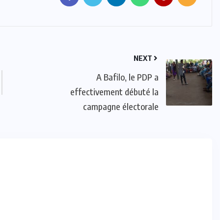
NEXT
ACTUALITE
CULTURE
SPORT
A Bafilo, le PDP a
Evala 2024 : Une présence
effectivement débuté la
effective du Dr Lidi Bessi Kama
campagne électorale
JUIL 07, 2024