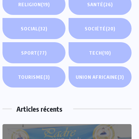
RELIGION
(19)
SANTÉ
(26)
SOCIAL
(32)
SOCIÉTÉ
(20)
SPORT
(77)
TECH
(10)
TOURISME
(3)
UNION AFRICAINE
(3)
Articles récents