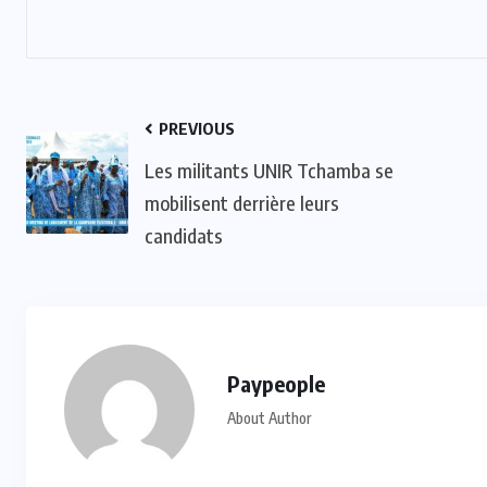
ACTUALITE
CULTURE
ECO & FINANCE
PREVIOUS
“L’Afrique Couture” en ébullition :
l’Adjafi Fashion Day 2025
Les militants UNIR Tchamba se
réinvente la mode avec panache et
mobilisent derrière leurs
patrimoine
candidats
SEP 09, 2025
Paypeople
About Author