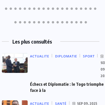
Les plus consultés
ACTUALITE
DIPLOMATIE
SPORT
SE
09
20
Échecs et Diplomatie : le Togo triomphe
face à la
ACTUALITE
SANTÉ
SEP 09, 2025