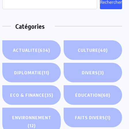
Rechercher
Catégories
ACTUALITE
(634)
CULTURE
(40)
DIPLOMATIE
(11)
DIVERS
(3)
ECO & FINANCE
(35)
ÉDUCATION
(60)
ENVIRONNEMENT
FAITS DIVERS
(1)
(12)