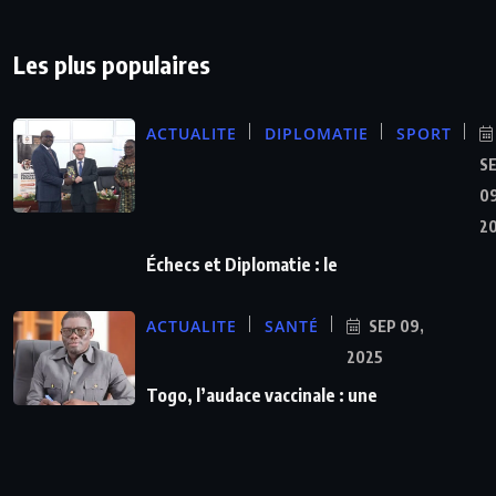
Les plus populaires
ACTUALITE
DIPLOMATIE
SPORT
S
09
2
Échecs et Diplomatie : le
ACTUALITE
SANTÉ
SEP 09,
2025
Togo, l’audace vaccinale : une