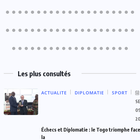
Les plus consultés
ACTUALITE
DIPLOMATIE
SPORT
S
09
2
Échecs et Diplomatie : le Togo triomphe face
la