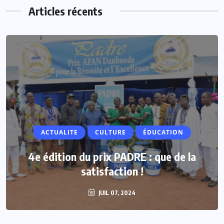
Articles récents
ACTUALITE
ACTUALITE
CULTURE
ÉDUCATION
Vacances parlementaires : les députés
4e édition du prix PADRE : que de la
renforcent leur proximité avec les
satisfaction !
populations
JUIL 07, 2024
JUIL 07, 2024