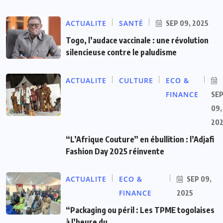
ACTUALITE
SANTÉ
SEP 09, 2025
Togo, l’audace vaccinale : une révolution
silencieuse contre le paludisme
ACTUALITE
CULTURE
ECO &
FINANCE
SE
09,
20
“L’Afrique Couture” en ébullition : l’Adjafi
Fashion Day 2025 réinvente
ACTUALITE
ECO &
SEP 09,
FINANCE
2025
“Packaging ou péril : Les TPME togolaises
à l’heure du