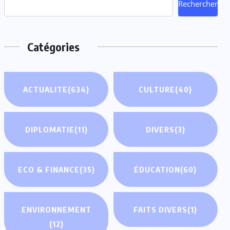
Rechercher
Catégories
ACTUALITE
(634)
CULTURE
(40)
DIPLOMATIE
(11)
DIVERS
(3)
ECO & FINANCE
(35)
ÉDUCATION
(60)
ENVIRONNEMENT
FAITS DIVERS
(1)
(12)