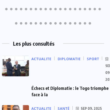
Les plus consultés
ACTUALITE
DIPLOMATIE
SPORT
SE
09
20
Échecs et Diplomatie : le Togo triomphe
face à la
ACTUALITE
SANTÉ
SEP 09, 2025