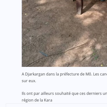
ACTUALITE
CULTURE
ECO & FINANCE
“L’Afrique Couture” en ébullition :
l’Adjafi Fashion Day 2025
réinvente la mode avec panache et
patrimoine
SEP 09, 2025
A Djarkargan dans la préfecture de Mô. Les can
sur eux.
Ils ont par ailleurs souhaité que ces derniers un
région de la Kara