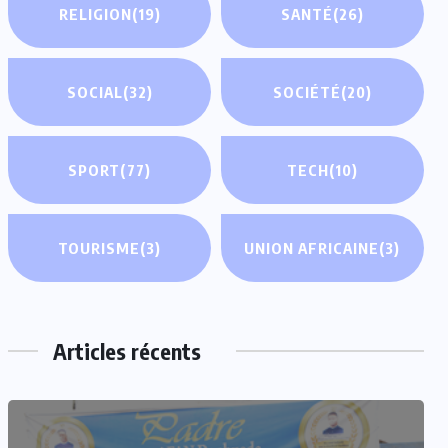
RELIGION
(19)
SANTÉ
(26)
SOCIAL
(32)
SOCIÉTÉ
(20)
SPORT
(77)
TECH
(10)
TOURISME
(3)
UNION AFRICAINE
(3)
Articles récents