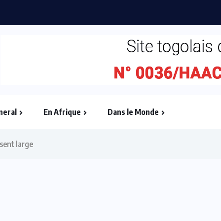
ébullition : l’Adjafi Fashion Day...
neral
En Afrique
Dans le Monde
sent large