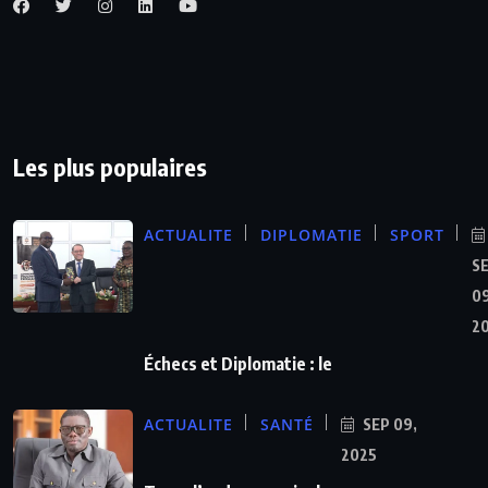
Les plus populaires
ACTUALITE
DIPLOMATIE
SPORT
S
09
2
Échecs et Diplomatie : le
ACTUALITE
SANTÉ
SEP 09,
2025