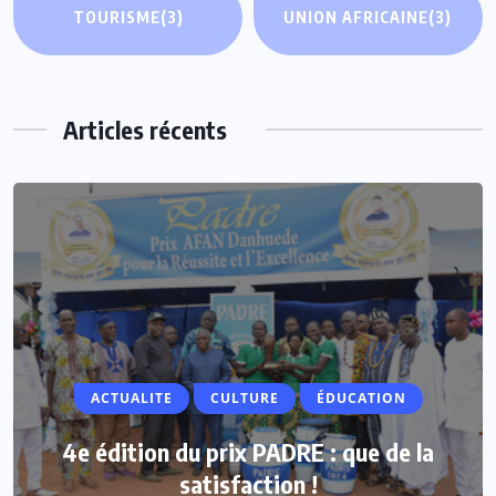
TOURISME
(3)
UNION AFRICAINE
(3)
Articles récents
ACTUALITE
ACTUALITE
CULTURE
ÉDUCATION
Vacances parlementaires : les députés
4e édition du prix PADRE : que de la
renforcent leur proximité avec les
satisfaction !
populations