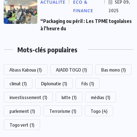
ACTUALITE
ECO &
SEP 09,
FINANCE
2025
“Packaging ou péril : Les TPME togolaises
à l’heure du
Mots-clés populaires
Abass Kaboua
(1)
AJADD TOGO
(1)
Bas mono
(1)
climat
(1)
Diplomatie
(1)
Fds
(1)
investisssement
(1)
lutte
(1)
médias
(1)
parlement
(1)
Terrorisme
(1)
Togo
(4)
Togo vert
(1)