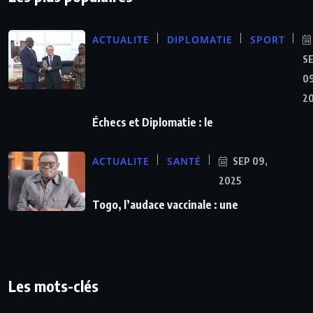
ACTUALITE
DIPLOMATIE
SPORT
S
09
2
Échecs et Diplomatie : le
ACTUALITE
SANTÉ
SEP 09,
2025
Togo, l’audace vaccinale : une
Les mots-clés