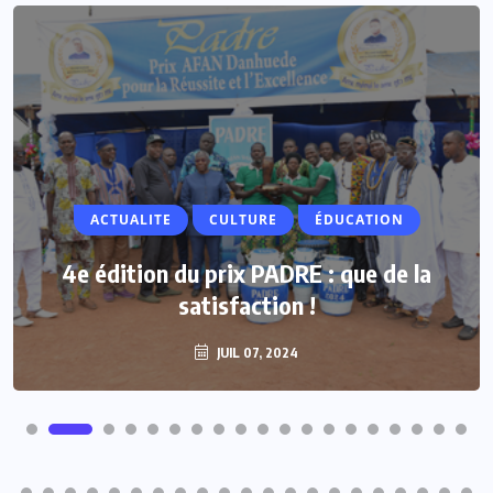
ACTUALITE
ACTUALITE
CULTURE
ÉDUCATION
Vacances parlementaires : les députés
4e édition du prix PADRE : que de la
renforcent leur proximité avec les
satisfaction !
populations
JUIL 07, 2024
JUIL 07, 2024