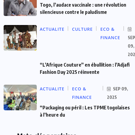
Togo, l’audace vaccinale : une révolution
silencieuse contre le paludisme
ACTUALITE
CULTURE
ECO &
FINANCE
SE
09,
20
“L’Afrique Couture” en ébullition : l’Adjafi
Fashion Day 2025 réinvente
ACTUALITE
ECO &
SEP 09,
FINANCE
2025
“Packaging ou péril : Les TPME togolaises
à l’heure du