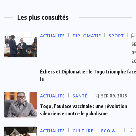
Les plus consultés
ACTUALITE
DIPLOMATIE
SPORT
S
09
2
Échecs et Diplomatie : le Togo triomphe face
la
ACTUALITE
SANTÉ
SEP 09, 2025
Togo, l’audace vaccinale : une révolution
silencieuse contre le paludisme
ACTUALITE
CULTURE
ECO &