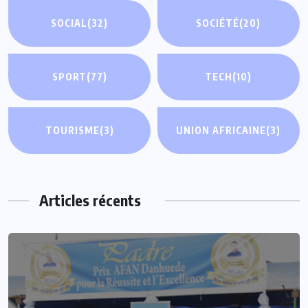
SOCIAL
(32)
SOCIÉTÉ
(20)
SPORT
(77)
TECH
(10)
TOURISME
(3)
UNION AFRICAINE
(3)
Articles récents