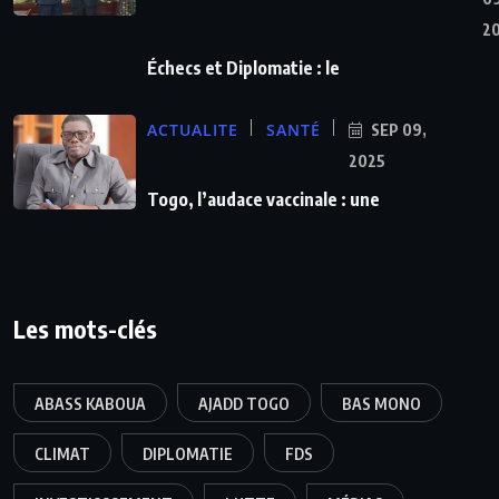
2
Échecs et Diplomatie : le
ACTUALITE
SANTÉ
SEP 09,
2025
Togo, l’audace vaccinale : une
Les mots-clés
ABASS KABOUA
AJADD TOGO
BAS MONO
CLIMAT
DIPLOMATIE
FDS