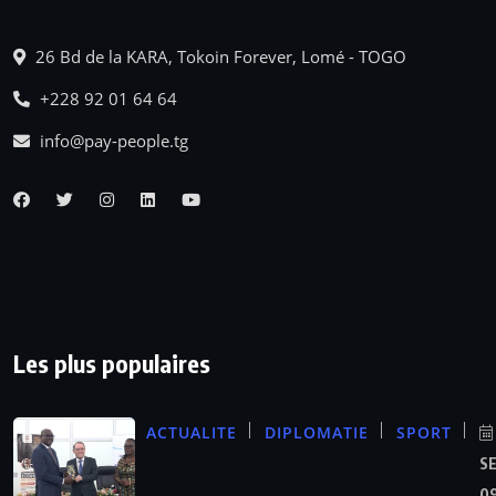
26 Bd de la KARA, Tokoin Forever, Lomé - TOGO
+228 92 01 64 64
info@pay-people.tg
Les plus populaires
ACTUALITE
DIPLOMATIE
SPORT
S
09