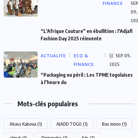
FINANCE
SE
09,
20
“L’Afrique Couture” en ébullition : l’Adjafi
Fashion Day 2025 réinvente
ACTUALITE
ECO &
SEP 09,
FINANCE
2025
“Packaging ou péril : Les TPME togolaises
à l’heure du
Mots-clés populaires
Abass Kaboua
(1)
AJADD TOGO
(1)
Bas mono
(1)
climat
(1)
Diplomatie
(1)
Fds
(1)