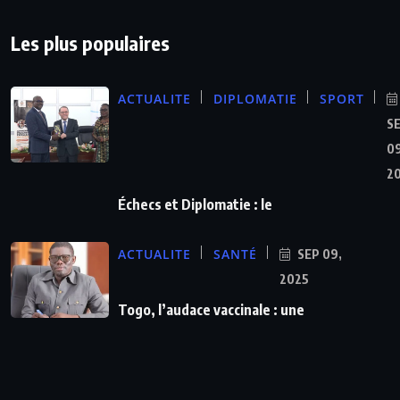
Les plus populaires
ACTUALITE
DIPLOMATIE
SPORT
S
09
2
Échecs et Diplomatie : le
ACTUALITE
SANTÉ
SEP 09,
2025
Togo, l’audace vaccinale : une