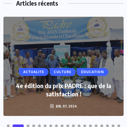
Articles récents
ACTUALITE
ACTUALITE
CULTURE
ÉDUCATION
Vacances parlementaires : les députés
4e édition du prix PADRE : que de la
renforcent leur proximité avec les
satisfaction !
populations
JUIL 07, 2024
JUIL 07, 2024