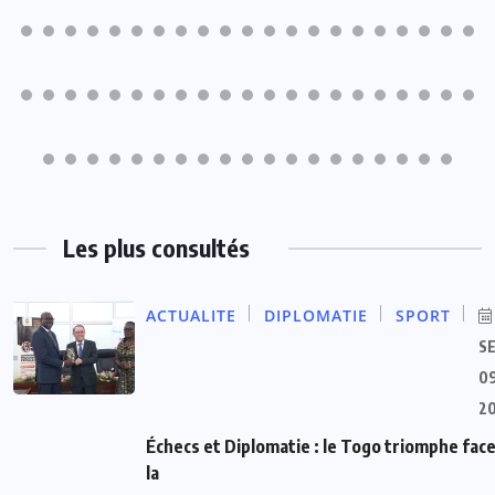
Les plus consultés
ACTUALITE
DIPLOMATIE
SPORT
S
09
2
Échecs et Diplomatie : le Togo triomphe face
la