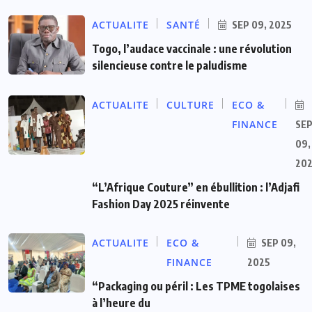
ACTUALITE
SANTÉ
SEP 09, 2025
Togo, l’audace vaccinale : une révolution
silencieuse contre le paludisme
ACTUALITE
CULTURE
ECO &
FINANCE
SE
09,
20
“L’Afrique Couture” en ébullition : l’Adjafi
Fashion Day 2025 réinvente
ACTUALITE
ECO &
SEP 09,
FINANCE
2025
“Packaging ou péril : Les TPME togolaises
à l’heure du