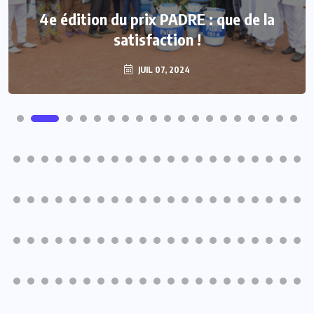
4e édition du prix PADRE : que de la
renforcent leur proximité avec les
satisfaction !
populations
JUIL 07, 2024
JUIL 07, 2024