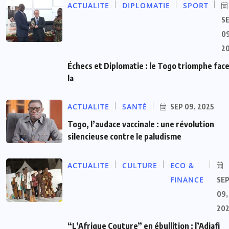
ACTUALITE
DIPLOMATIE
SPORT
S
09
2
Échecs et Diplomatie : le Togo triomphe face
la
ACTUALITE
SANTÉ
SEP 09, 2025
Togo, l’audace vaccinale : une révolution
silencieuse contre le paludisme
ACTUALITE
CULTURE
ECO &
FINANCE
SE
09,
20
“L’Afrique Couture” en ébullition : l’Adjafi