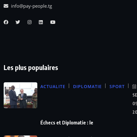
info@pay-people.tg
Les plus populaires
ACTUALITE
DIPLOMATIE
SPORT
S
09
2
Échecs et Diplomatie : le