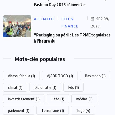
Fashion Day 2025 réinvente
ACTUALITE
ECO &
SEP 09,
FINANCE
2025
“Packaging ou péril : Les TPME togolaises
à l’heure du
Mots-clés populaires
Abass Kaboua
(1)
AJADD TOGO
(1)
Bas mono
(1)
climat
(1)
Diplomatie
(1)
Fds
(1)
investisssement
(1)
lutte
(1)
médias
(1)
parlement
(1)
Terrorisme
(1)
Togo
(4)