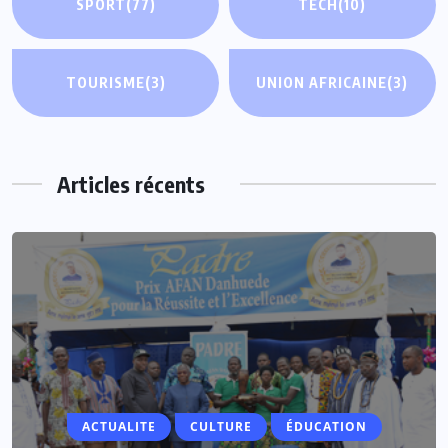
SPORT
(77)
TECH
(10)
TOURISME
(3)
UNION AFRICAINE
(3)
Articles récents
ACTUALITE
ACTUALITE
CULTURE
ÉDUCATION
Vacances parlementaires : les députés