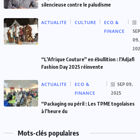
silencieuse contre le paludisme
ACTUALITE
CULTURE
ECO &
FINANCE
SE
09,
20
“L’Afrique Couture” en ébullition : l’Adjafi
Fashion Day 2025 réinvente
ACTUALITE
ECO &
SEP 09,
FINANCE
2025
“Packaging ou péril : Les TPME togolaises
à l’heure du
Mots-clés populaires