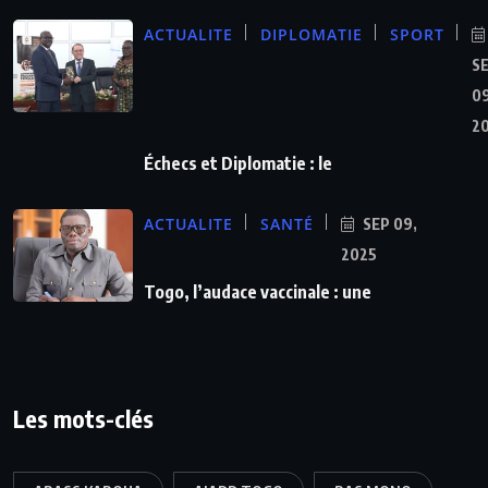
ACTUALITE
DIPLOMATIE
SPORT
S
09
2
Échecs et Diplomatie : le
ACTUALITE
SANTÉ
SEP 09,
2025
Togo, l’audace vaccinale : une
Les mots-clés