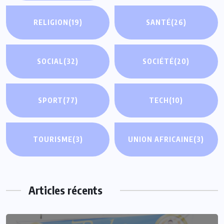
RELIGION
(19)
SANTÉ
(26)
SOCIAL
(32)
SOCIÉTÉ
(20)
SPORT
(77)
TECH
(10)
TOURISME
(3)
UNION AFRICAINE
(3)
Articles récents