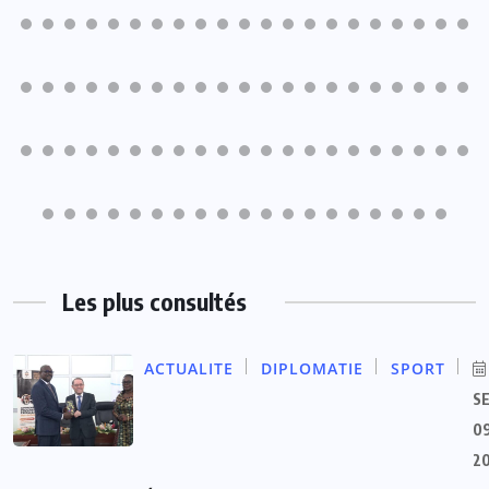
Les plus consultés
ACTUALITE
DIPLOMATIE
SPORT
S
09
2