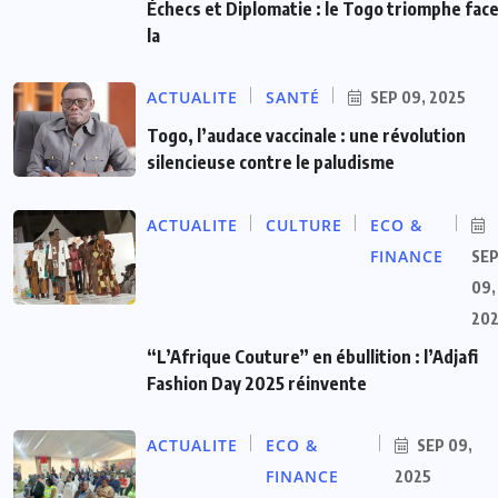
Échecs et Diplomatie : le Togo triomphe face
la
ACTUALITE
SANTÉ
SEP 09, 2025
Togo, l’audace vaccinale : une révolution
silencieuse contre le paludisme
ACTUALITE
CULTURE
ECO &
FINANCE
SE
09,
20
“L’Afrique Couture” en ébullition : l’Adjafi
Fashion Day 2025 réinvente
ACTUALITE
ECO &
SEP 09,
FINANCE
2025