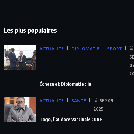
Les plus populaires
ACTUALITE
DIPLOMATIE
SPORT
S
09
2
Échecs et Diplomatie : le
ACTUALITE
SANTÉ
SEP 09,
2025
Togo, l’audace vaccinale : une