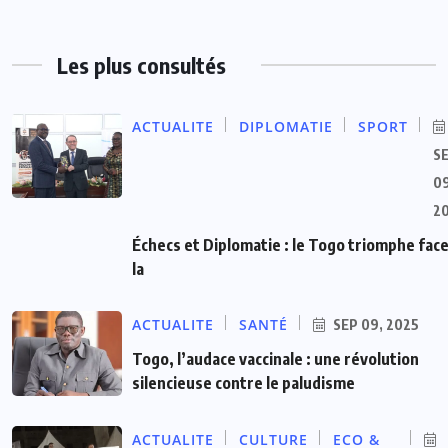
Les plus consultés
ACTUALITE
DIPLOMATIE
SPORT
S
09
2
Échecs et Diplomatie : le Togo triomphe face
la
ACTUALITE
SANTÉ
SEP 09, 2025
Togo, l’audace vaccinale : une révolution
silencieuse contre le paludisme
ACTUALITE
CULTURE
ECO &