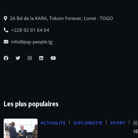
26 Bd de la KARA, Tokoin Forever, Lomé - TOGO
+228 92 01 64 64
info@pay-people.tg
Les plus populaires
ACTUALITE
DIPLOMATIE
SPORT
S