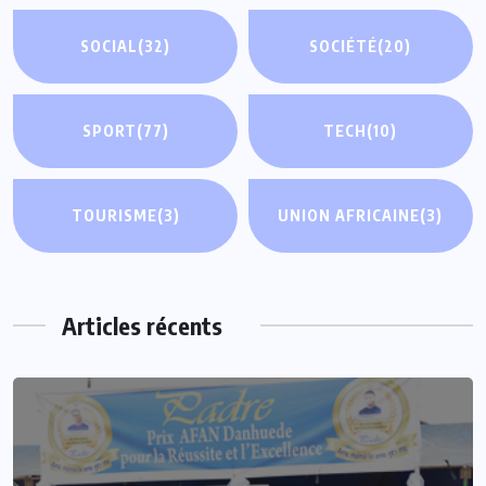
SOCIAL
(32)
SOCIÉTÉ
(20)
SPORT
(77)
TECH
(10)
TOURISME
(3)
UNION AFRICAINE
(3)
Articles récents