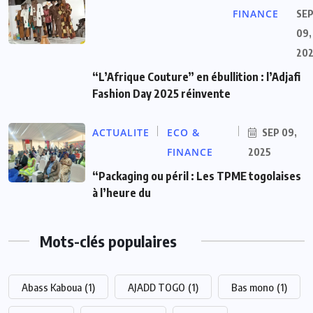
FINANCE
SE
09,
20
“L’Afrique Couture” en ébullition : l’Adjafi
Fashion Day 2025 réinvente
ACTUALITE
ECO &
SEP 09,
FINANCE
2025
“Packaging ou péril : Les TPME togolaises
à l’heure du
Mots-clés populaires
Abass Kaboua
(1)
AJADD TOGO
(1)
Bas mono
(1)