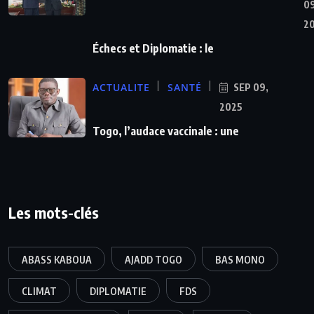
09
2
Échecs et Diplomatie : le
ACTUALITE
SANTÉ
SEP 09,
2025
Togo, l’audace vaccinale : une
Les mots-clés
ABASS KABOUA
AJADD TOGO
BAS MONO
CLIMAT
DIPLOMATIE
FDS