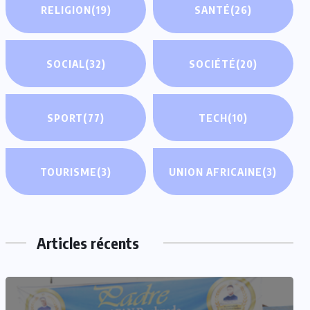
RELIGION
(19)
SANTÉ
(26)
SOCIAL
(32)
SOCIÉTÉ
(20)
SPORT
(77)
TECH
(10)
TOURISME
(3)
UNION AFRICAINE
(3)
Articles récents