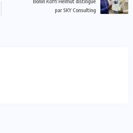
Bonin Koffi Helmut distingué
par SKY Consulting