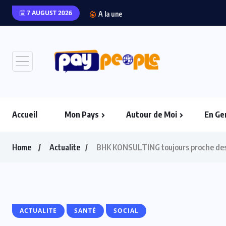
7 AUGUST 2026
“L’Afrique Couture” en 
A la une
Accueil
Mon Pays
Autour de Moi
En Ge
Home
Actualite
BHK KONSULTING toujours proche des 
ACTUALITE
SANTÉ
SOCIAL