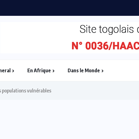
ébullition : l’Adjafi Fashion Day...
neral
En Afrique
Dans le Monde
populations vulnérables