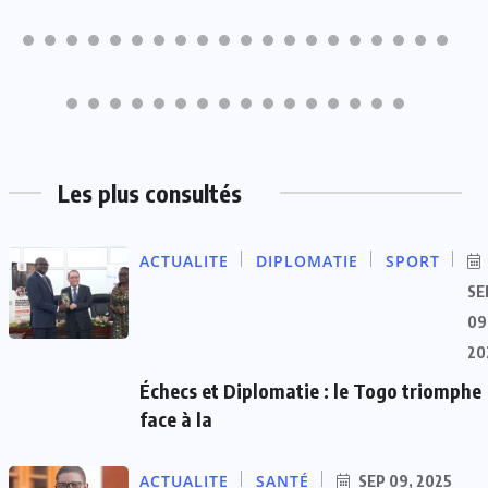
Les plus consultés
ACTUALITE
DIPLOMATIE
SPORT
SE
09
20
Échecs et Diplomatie : le Togo triomphe
face à la
ACTUALITE
SANTÉ
SEP 09, 2025