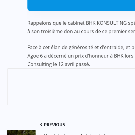
Rappelons que le cabinet BHK KONSULTING spécia
à son troisième don au cours de ce premier se
:
ACTUALITE
CULTURE
SPORT
Face à cet élan de générosité et d’entraide, et
et
Evala 2024 : Une présence
Agoe 6 a décerné un prix d’honneur à BHK lors 
effective du Dr Lidi Bessi Kama
Consulting le 12 avril passé.
JUIL 07, 2024
PREVIOUS