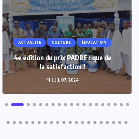
ACTUALITE
ACTUALITE
CULTURE
ÉDUCATION
Vacances parlementaires : les
députés renforcent leur proximité
4e édition du prix PADRE : que de
avec les populations
la satisfaction !
JUIL 07, 2024
JUIL 07, 2024