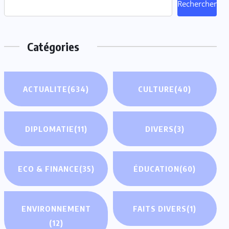
Rechercher
Catégories
ACTUALITE
(634)
CULTURE
(40)
DIPLOMATIE
(11)
DIVERS
(3)
ECO & FINANCE
(35)
ÉDUCATION
(60)
ENVIRONNEMENT
FAITS DIVERS
(1)
(12)