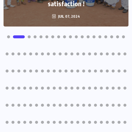
satisfaction !
populations
JUIL 07, 2024
JUIL 07, 2024