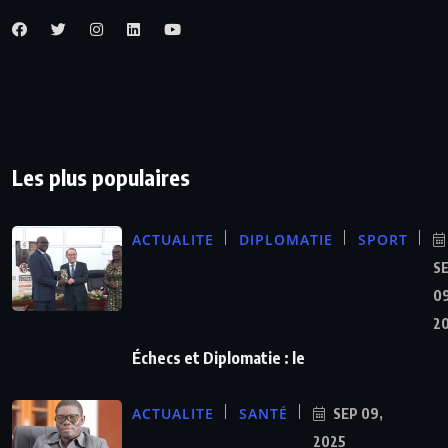
Les plus populaires
ACTUALITE
DIPLOMATIE
SPORT
S
09
2
Échecs et Diplomatie : le
ACTUALITE
SANTÉ
SEP 09,
2025