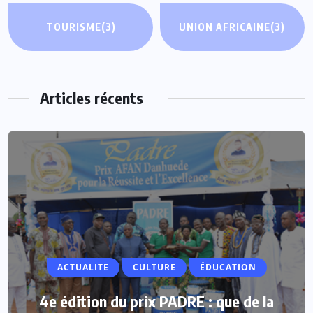
TOURISME
(3)
UNION AFRICAINE
(3)
Articles récents
ACTUALITE
ACTUALITE
CULTURE
ÉDUCATION
Vacances parlementaires : les députés
4e édition du prix PADRE : que de la
renforcent leur proximité avec les