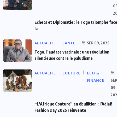
09
2
Échecs et Diplomatie : le Togo triomphe face
la
ACTUALITE
SANTÉ
SEP 09, 2025
Togo, l’audace vaccinale : une révolution
silencieuse contre le paludisme
ACTUALITE
CULTURE
ECO &
FINANCE
SE
09,
20
“L’Afrique Couture” en ébullition : l’Adjafi
Fashion Day 2025 réinvente