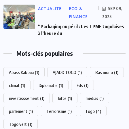
ACTUALITE
ECO &
SEP 09,
FINANCE
2025
“Packaging ou péril : Les TPME togolaises
à l’heure du
Mots-clés populaires
Abass Kaboua
(1)
AJADD TOGO
(1)
Bas mono
(1)
climat
(1)
Diplomatie
(1)
Fds
(1)
investisssement
(1)
lutte
(1)
médias
(1)
parlement
(1)
Terrorisme
(1)
Togo
(4)
Togo vert
(1)