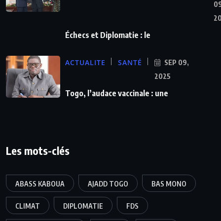
09
2
Échecs et Diplomatie : le
ACTUALITE
SANTÉ
SEP 09,
2025
Togo, l’audace vaccinale : une
Les mots-clés
ABASS KABOUA
AJADD TOGO
BAS MONO
CLIMAT
DIPLOMATIE
FDS