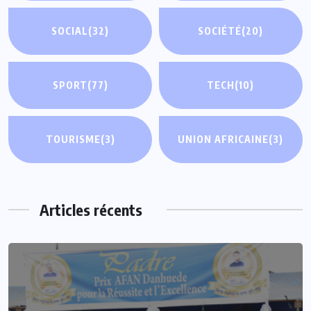
SOCIAL
(32)
SOCIÉTÉ
(20)
SPORT
(77)
TECH
(10)
TOURISME
(3)
UNION AFRICAINE
(3)
Articles récents