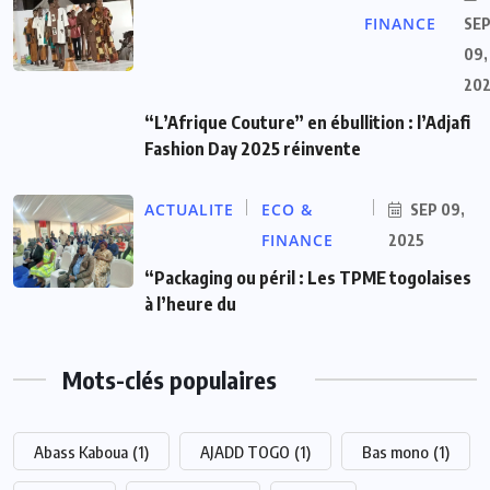
FINANCE
SE
09,
20
“L’Afrique Couture” en ébullition : l’Adjafi
Fashion Day 2025 réinvente
ACTUALITE
ECO &
SEP 09,
FINANCE
2025
“Packaging ou péril : Les TPME togolaises
à l’heure du
Mots-clés populaires
Abass Kaboua
(1)
AJADD TOGO
(1)
Bas mono
(1)