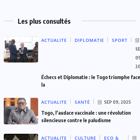
Les plus consultés
ACTUALITE
DIPLOMATIE
SPORT
S
09
2
Échecs et Diplomatie : le Togo triomphe face
la
ACTUALITE
SANTÉ
SEP 09, 2025
Togo, l’audace vaccinale : une révolution
silencieuse contre le paludisme
ACTUALITE
CULTURE
ECO &