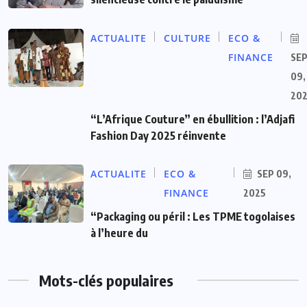
ACTUALITE
CULTURE
ECO &
FINANCE
SE
09,
20
“L’Afrique Couture” en ébullition : l’Adjafi
Fashion Day 2025 réinvente
ACTUALITE
ECO &
SEP 09,
FINANCE
2025
“Packaging ou péril : Les TPME togolaises
à l’heure du
Mots-clés populaires