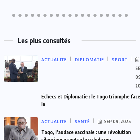
Les plus consultés
ACTUALITE
DIPLOMATIE
SPORT
S
09
2
Échecs et Diplomatie : le Togo triomphe face
la
ACTUALITE
SANTÉ
SEP 09, 2025
Togo, l’audace vaccinale : une révolution
silencieuse contre le paludisme