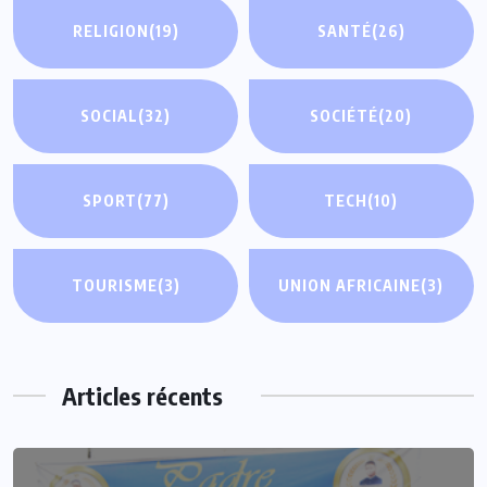
RELIGION
(19)
SANTÉ
(26)
SOCIAL
(32)
SOCIÉTÉ
(20)
SPORT
(77)
TECH
(10)
TOURISME
(3)
UNION AFRICAINE
(3)
Articles récents