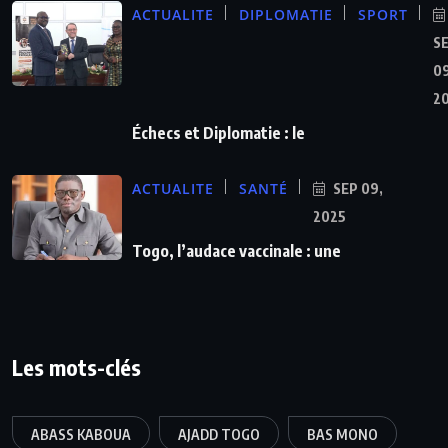
ACTUALITE
DIPLOMATIE
SPORT
S
09
2
Échecs et Diplomatie : le
ACTUALITE
SANTÉ
SEP 09,
2025
Togo, l’audace vaccinale : une
Les mots-clés
ABASS KABOUA
AJADD TOGO
BAS MONO