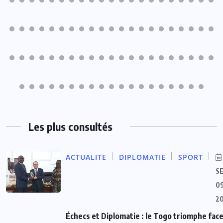
Les plus consultés
ACTUALITE
DIPLOMATIE
SPORT
S
09
2
Échecs et Diplomatie : le Togo triomphe face