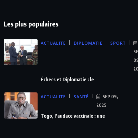
Les plus populaires
ACTUALITE
DIPLOMATIE
SPORT
S
09
2
Échecs et Diplomatie : le
ACTUALITE
SANTÉ
SEP 09,
2025
Togo, l’audace vaccinale : une