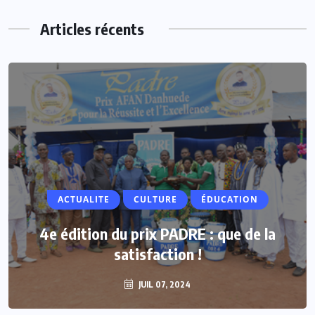
Articles récents
ACTUALITE
ACTUALITE
CULTURE
ÉDUCATION
Vacances parlementaires : les députés
4e édition du prix PADRE : que de la
renforcent leur proximité avec les
satisfaction !
populations
JUIL 07, 2024
JUIL 07, 2024