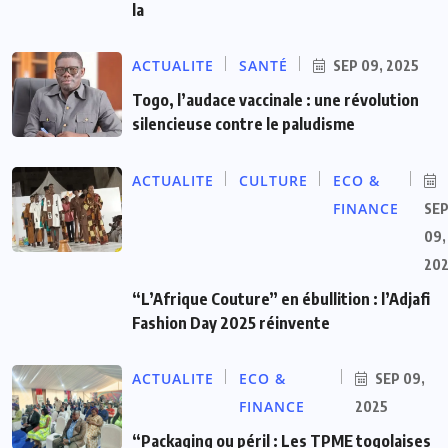
la
ACTUALITE
SANTÉ
SEP 09, 2025
Togo, l’audace vaccinale : une révolution
silencieuse contre le paludisme
ACTUALITE
CULTURE
ECO &
FINANCE
SE
09,
20
“L’Afrique Couture” en ébullition : l’Adjafi
Fashion Day 2025 réinvente
ACTUALITE
ECO &
SEP 09,
FINANCE
2025
“Packaging ou péril : Les TPME togolaises