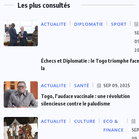
Les plus consultés
ACTUALITE
DIPLOMATIE
SPORT
S
09
2
Échecs et Diplomatie : le Togo triomphe face
la
ACTUALITE
SANTÉ
SEP 09, 2025
Togo, l’audace vaccinale : une révolution
silencieuse contre le paludisme
ACTUALITE
CULTURE
ECO &
FINANCE
SE
09,