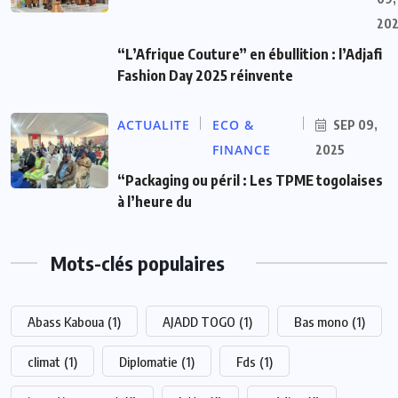
20
“L’Afrique Couture” en ébullition : l’Adjafi
Fashion Day 2025 réinvente
ACTUALITE
ECO &
SEP 09,
FINANCE
2025
“Packaging ou péril : Les TPME togolaises
à l’heure du
Mots-clés populaires
Abass Kaboua
(1)
AJADD TOGO
(1)
Bas mono
(1)
climat
(1)
Diplomatie
(1)
Fds
(1)