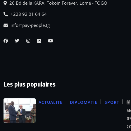
26 Bd de la KARA, Tokoin Forever, Lomé - TOGO
+228 92 01 64 64
info@pay-people.tg
Les plus populaires
ACTUALITE
DIPLOMATIE
SPORT
S
09
2