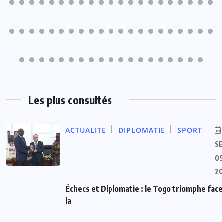
Les plus consultés
ACTUALITE
DIPLOMATIE
SPORT
S
09
2
Échecs et Diplomatie : le Togo triomphe face
la