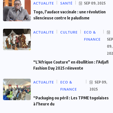
ACTUALITE
SANTÉ
SEP 09, 2025
Togo, l’audace vaccinale : une révolution
silencieuse contre le paludisme
ACTUALITE
CULTURE
ECO &
FINANCE
SE
09,
20
“L’Afrique Couture” en ébullition : l’Adjafi
Fashion Day 2025 réinvente
ACTUALITE
ECO &
SEP 09,
FINANCE
2025
“Packaging ou péril : Les TPME togolaises
à l’heure du