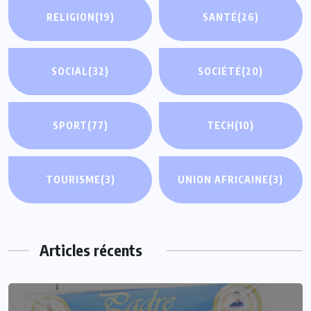
RELIGION
(19)
SANTÉ
(26)
SOCIAL
(32)
SOCIÉTÉ
(20)
SPORT
(77)
TECH
(10)
TOURISME
(3)
UNION AFRICAINE
(3)
Articles récents