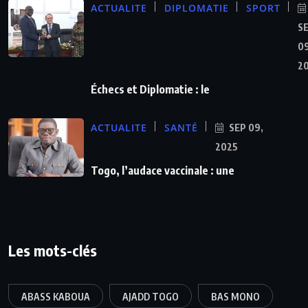
ACTUALITE
DIPLOMATIE
SPORT
S
09
2
Échecs et Diplomatie : le
ACTUALITE
SANTÉ
SEP 09,
2025
Togo, l’audace vaccinale : une
Les mots-clés
ABASS KABOUA
AJADD TOGO
BAS MONO