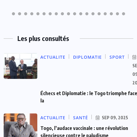
Les plus consultés
ACTUALITE
DIPLOMATIE
SPORT
S
09
2
Échecs et Diplomatie : le Togo triomphe face
la
ACTUALITE
SANTÉ
SEP 09, 2025
Togo, l’audace vaccinale : une révolution
silencieuse contre le paludisme