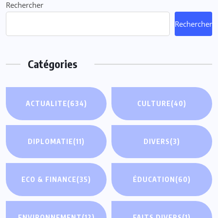
Rechercher
Rechercher
Catégories
ACTUALITE
(634)
CULTURE
(40)
DIPLOMATIE
(11)
DIVERS
(3)
ECO & FINANCE
(35)
ÉDUCATION
(60)
ENVIRONNEMENT
(12)
FAITS DIVERS
(1)