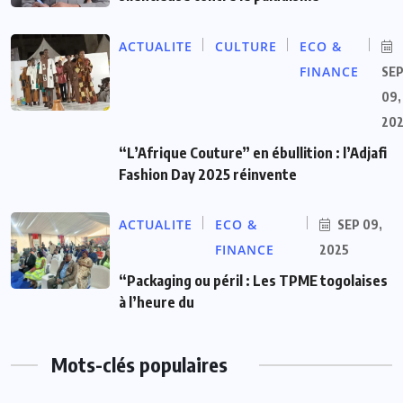
ACTUALITE
CULTURE
ECO &
FINANCE
SE
09,
20
“L’Afrique Couture” en ébullition : l’Adjafi
Fashion Day 2025 réinvente
ACTUALITE
ECO &
SEP 09,
FINANCE
2025
“Packaging ou péril : Les TPME togolaises
à l’heure du
Mots-clés populaires