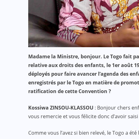
ACTUALITE
CULTURE
ECO & FINANCE
“L’Afrique Couture” en ébullition :
l’Adjafi Fashion Day 2025
réinvente la mode avec panache et
Madame la Ministre, bonjour. Le Togo fait par
relative aux droits des enfants, le 1er août 1
patrimoine
déployés pour faire avancer l’agenda des enf
SEP 09, 2025
enregistrés par le Togo en matière de promoti
ratification de cette Convention ?
Kossiwa ZINSOU-KLASSOU
: Bonjour chers enf
vous remercie et vous félicite donc d’avoir sai
Comme vous l’avez si bien relevé, le Togo a été 