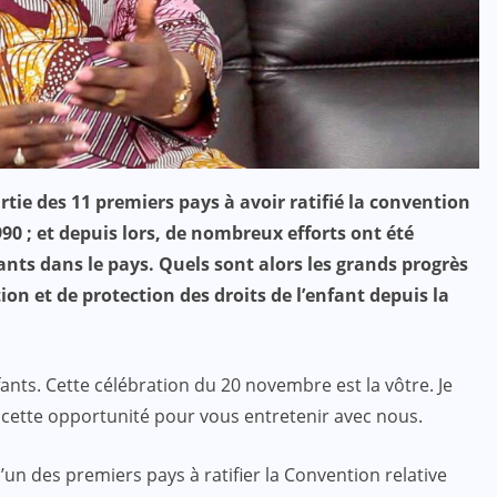
ACTUALITE
CULTURE
SPORT
Evala 2024 : Une présence
tie des 11 premiers pays à avoir ratifié la convention
990 ; et depuis lors, de nombreux efforts ont été
effective du Dr Lidi Bessi Kama
ants dans le pays. Quels sont alors les grands progrès
JUIL 07, 2024
on et de protection des droits de l’enfant depuis la
ants. Cette célébration du 20 novembre est la vôtre. Je
si cette opportunité pour vous entretenir avec nous.
l’un des premiers pays à ratifier la Convention relative