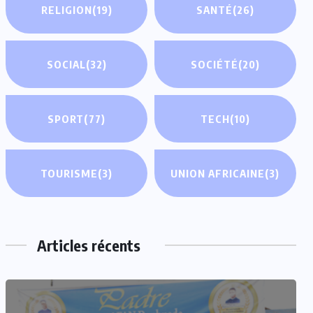
RELIGION
(19)
SANTÉ
(26)
SOCIAL
(32)
SOCIÉTÉ
(20)
SPORT
(77)
TECH
(10)
TOURISME
(3)
UNION AFRICAINE
(3)
Articles récents