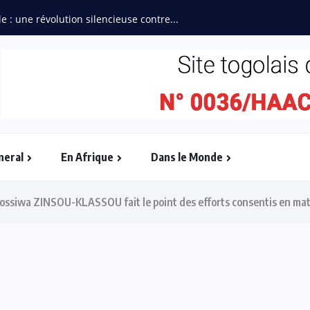
“L’Afrique Couture” en ébullition : l’Adjafi Fashion Day...
neral
En Afrique
Dans le Monde
Kossiwa ZINSOU-KLASSOU fait le point des efforts consentis en mat