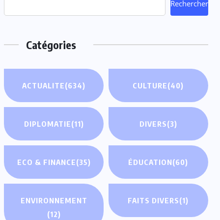
Rechercher
Catégories
ACTUALITE
(634)
CULTURE
(40)
DIPLOMATIE
(11)
DIVERS
(3)
ECO & FINANCE
(35)
ÉDUCATION
(60)
ENVIRONNEMENT
FAITS DIVERS
(1)
(12)