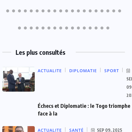
Les plus consultés
ACTUALITE
DIPLOMATIE
SPORT
SE
09
20
Échecs et Diplomatie : le Togo triomphe
face à la
ACTUALITE
SANTÉ
SEP 09, 2025