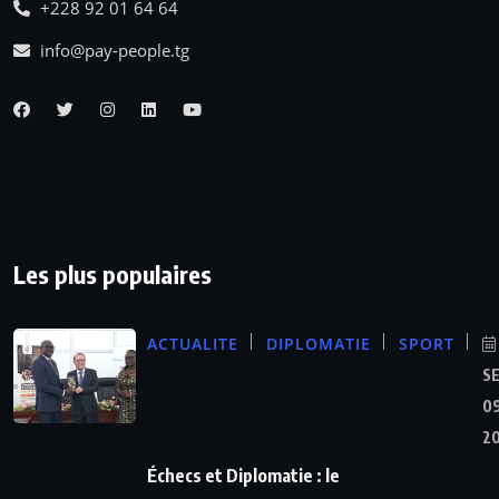
+228 92 01 64 64
info@pay-people.tg
Les plus populaires
ACTUALITE
DIPLOMATIE
SPORT
S
09
2
Échecs et Diplomatie : le