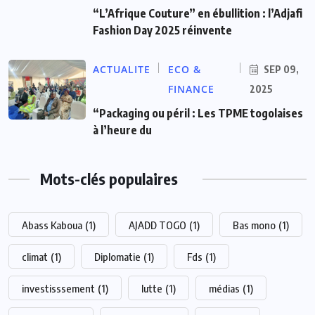
“L’Afrique Couture” en ébullition : l’Adjafi
Fashion Day 2025 réinvente
ACTUALITE
ECO &
SEP 09,
FINANCE
2025
“Packaging ou péril : Les TPME togolaises
à l’heure du
Mots-clés populaires
Abass Kaboua
(1)
AJADD TOGO
(1)
Bas mono
(1)
climat
(1)
Diplomatie
(1)
Fds
(1)
investisssement
(1)
lutte
(1)
médias
(1)