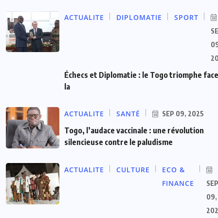
ACTUALITE
DIPLOMATIE
SPORT
S
09
2
Échecs et Diplomatie : le Togo triomphe face
la
ACTUALITE
SANTÉ
SEP 09, 2025
Togo, l’audace vaccinale : une révolution
silencieuse contre le paludisme
ACTUALITE
CULTURE
ECO &
FINANCE
SE
09,
20