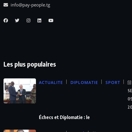
info@pay-people.tg
Les plus populaires
ACTUALITE
DIPLOMATIE
SPORT
S
09
2
Échecs et Diplomatie : le