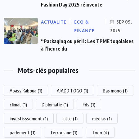
Fashion Day 2025 réinvente
ACTUALITE
ECO &
SEP 09,
FINANCE
2025
“Packaging ou péril : Les TPME togolaises
à l’heure du
Mots-clés populaires
Abass Kaboua
(1)
AJADD TOGO
(1)
Bas mono
(1)
climat
(1)
Diplomatie
(1)
Fds
(1)
investisssement
(1)
lutte
(1)
médias
(1)
parlement
(1)
Terrorisme
(1)
Togo
(4)