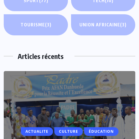
SPORT
(77)
TECH
(10)
TOURISME
(3)
UNION AFRICAINE
(3)
Articles récents
ACTUALITE
CULTURE
ÉDUCATION