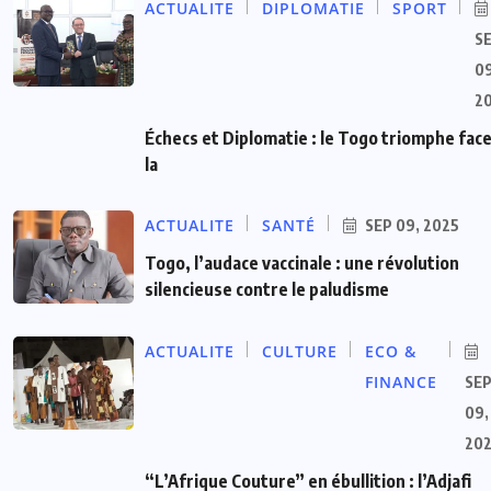
ACTUALITE
DIPLOMATIE
SPORT
S
09
2
Échecs et Diplomatie : le Togo triomphe face
la
ACTUALITE
SANTÉ
SEP 09, 2025
Togo, l’audace vaccinale : une révolution
silencieuse contre le paludisme
ACTUALITE
CULTURE
ECO &
FINANCE
SE
09,
20
“L’Afrique Couture” en ébullition : l’Adjafi