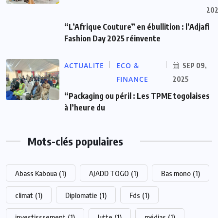
20
“L’Afrique Couture” en ébullition : l’Adjafi
Fashion Day 2025 réinvente
ACTUALITE
ECO &
SEP 09,
FINANCE
2025
“Packaging ou péril : Les TPME togolaises
à l’heure du
Mots-clés populaires
Abass Kaboua
(1)
AJADD TOGO
(1)
Bas mono
(1)
climat
(1)
Diplomatie
(1)
Fds
(1)
investisssement
(1)
lutte
(1)
médias
(1)