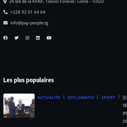
26 Bd de la KARA, Tokoin Forever, Lomé - TOGO
+228 92 01 64 64
info@pay-people.tg
Les plus populaires
ACTUALITE
DIPLOMATIE
SPORT
S
09
2