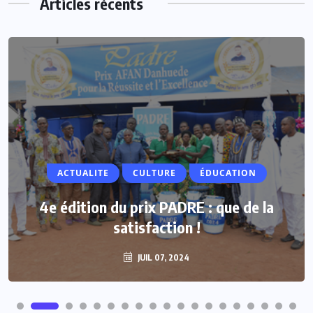
Articles récents
ACTUALITE
ACTUALITE
CULTURE
ÉDUCATION
Vacances parlementaires : les députés
4e édition du prix PADRE : que de la
renforcent leur proximité avec les
satisfaction !
populations
JUIL 07, 2024
JUIL 07, 2024