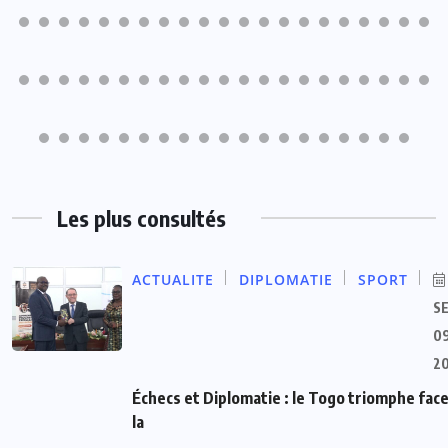
Les plus consultés
ACTUALITE
DIPLOMATIE
SPORT
S
09
2
Échecs et Diplomatie : le Togo triomphe face
la