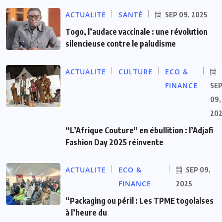
ACTUALITE
SANTÉ
SEP 09, 2025
Togo, l’audace vaccinale : une révolution
silencieuse contre le paludisme
ACTUALITE
CULTURE
ECO &
FINANCE
SE
09,
20
“L’Afrique Couture” en ébullition : l’Adjafi
Fashion Day 2025 réinvente
ACTUALITE
ECO &
SEP 09,
FINANCE
2025
“Packaging ou péril : Les TPME togolaises
à l’heure du