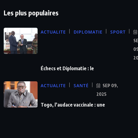
Les plus populaires
ACTUALITE
DIPLOMATIE
SPORT
S
09
2
Échecs et Diplomatie : le
ACTUALITE
SANTÉ
SEP 09,
2025
Togo, l’audace vaccinale : une