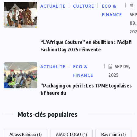
ACTUALITE
CULTURE
ECO &
FINANCE
SE
09,
20
“L’Afrique Couture” en ébullition : l’Adjafi
Fashion Day 2025 réinvente
ACTUALITE
ECO &
SEP 09,
FINANCE
2025
“Packaging ou péril : Les TPME togolaises
à l’heure du
Mots-clés populaires
Abass Kaboua
(1)
AJADD TOGO
(1)
Bas mono
(1)