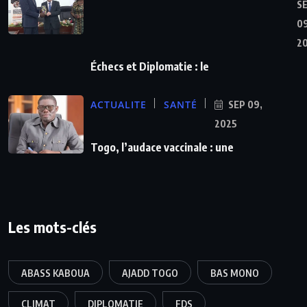
S
09
2
Échecs et Diplomatie : le
ACTUALITE
SANTÉ
SEP 09,
2025
Togo, l’audace vaccinale : une
Les mots-clés
ABASS KABOUA
AJADD TOGO
BAS MONO
CLIMAT
DIPLOMATIE
FDS