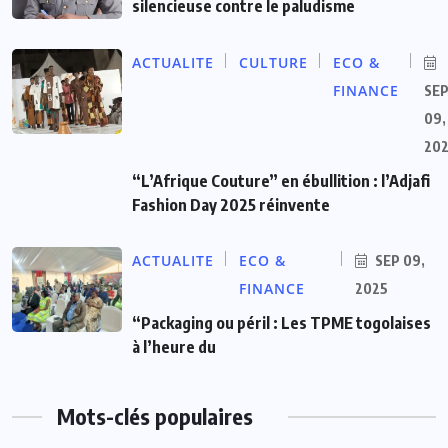
silencieuse contre le paludisme
ACTUALITE
CULTURE
ECO &
FINANCE
SE
09,
20
“L’Afrique Couture” en ébullition : l’Adjafi
Fashion Day 2025 réinvente
ACTUALITE
ECO &
SEP 09,
FINANCE
2025
“Packaging ou péril : Les TPME togolaises
à l’heure du
Mots-clés populaires