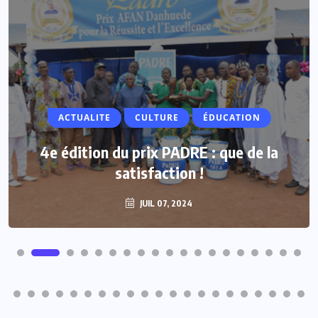
ACTUALITE
ACTUALITE
CULTURE
ÉDUCATION
Vacances parlementaires : les députés
4e édition du prix PADRE : que de la
renforcent leur proximité avec les
satisfaction !
populations
JUIL 07, 2024
JUIL 07, 2024