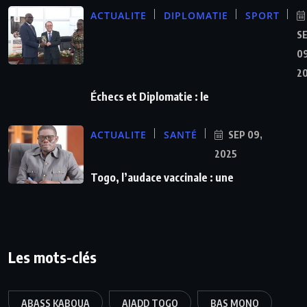
ACTUALITE
DIPLOMATIE
SPORT
S
09
2
Échecs et Diplomatie : le
ACTUALITE
SANTÉ
SEP 09,
2025
Togo, l’audace vaccinale : une
Les mots-clés
ABASS KABOUA
AJADD TOGO
BAS MONO