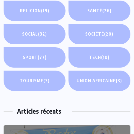
RELIGION
(19)
SANTÉ
(26)
SOCIAL
(32)
SOCIÉTÉ
(20)
SPORT
(77)
TECH
(10)
TOURISME
(3)
UNION AFRICAINE
(3)
Articles récents