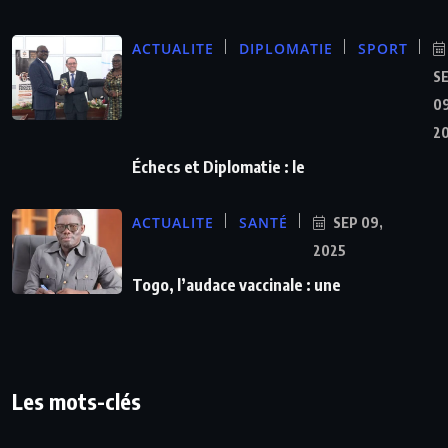
ACTUALITE
DIPLOMATIE
SPORT
S
09
2
Échecs et Diplomatie : le
ACTUALITE
SANTÉ
SEP 09,
2025
Togo, l’audace vaccinale : une
Les mots-clés