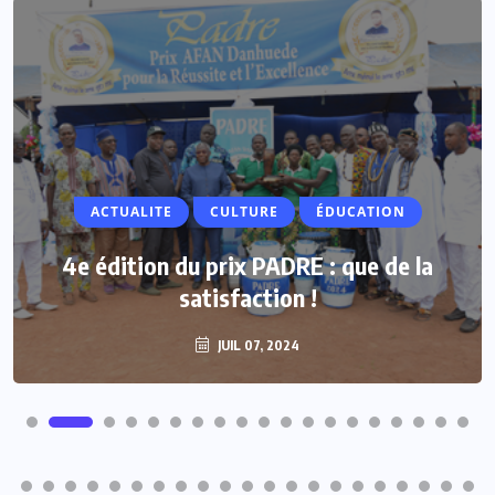
ACTUALITE
ACTUALITE
CULTURE
ÉDUCATION
Vacances parlementaires : les députés
4e édition du prix PADRE : que de la
renforcent leur proximité avec les
satisfaction !
populations
JUIL 07, 2024
JUIL 07, 2024