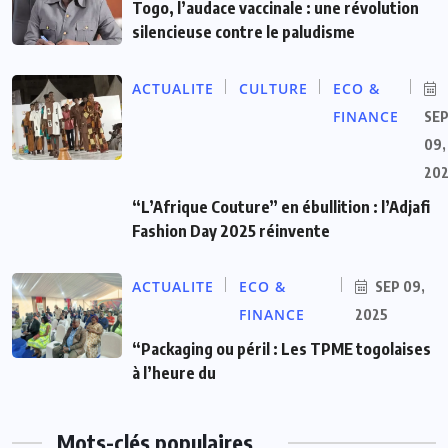
Togo, l’audace vaccinale : une révolution
silencieuse contre le paludisme
ACTUALITE
CULTURE
ECO &
FINANCE
SE
09,
20
“L’Afrique Couture” en ébullition : l’Adjafi
Fashion Day 2025 réinvente
ACTUALITE
ECO &
SEP 09,
FINANCE
2025
“Packaging ou péril : Les TPME togolaises
à l’heure du
Mots-clés populaires