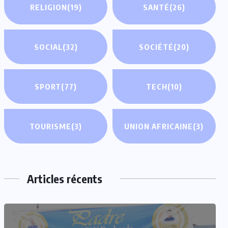
RELIGION
(19)
SANTÉ
(26)
SOCIAL
(32)
SOCIÉTÉ
(20)
SPORT
(77)
TECH
(10)
TOURISME
(3)
UNION AFRICAINE
(3)
Articles récents