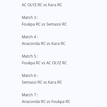
AC OLYZ RC vs Kara RC
ACTUALITE
CULTURE
Match 3 :
ECO & FINANCE
Foukpa RC vs Semassi RC
“L’Afrique Couture” en ébullition :
l’Adjafi Fashion Day 2025
Match 4 :
Anaconda RC vs Kara RC
réinvente la mode avec panache et
patrimoine
Match 5 :
SEP 09, 2025
Foukpa RC vs AC OLYZ RC
Match 6 :
Semassi RC vs Kara RC
Match 7 :
Anaconda RC vs Foukpa RC