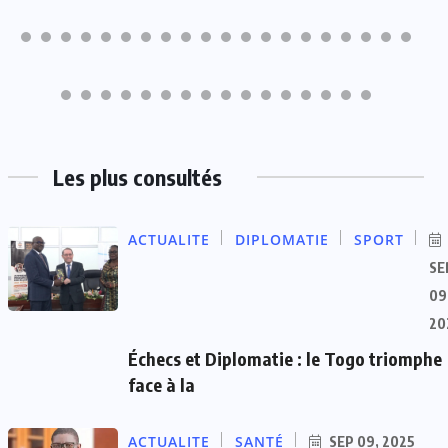
Les plus consultés
ACTUALITE
DIPLOMATIE
SPORT
SE
09
20
Échecs et Diplomatie : le Togo triomphe
face à la
ACTUALITE
SANTÉ
SEP 09, 2025