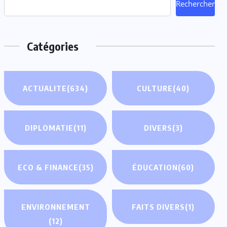
Rechercher
Catégories
ACTUALITE
(634)
CULTURE
(40)
DIPLOMATIE
(11)
DIVERS
(3)
ECO & FINANCE
(35)
ÉDUCATION
(60)
ENVIRONNEMENT
FAITS DIVERS
(1)
(12)