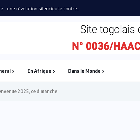
“L’Afrique Couture” en ébullition :
neral
En Afrique
Dans le Monde
bienvenue 2025, ce dimanche