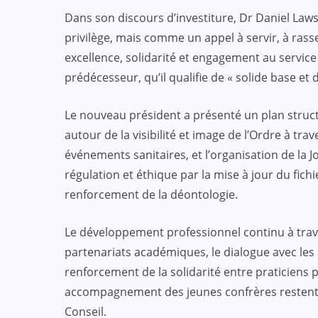
Dans son discours d’investiture, Dr Daniel La
ACTUALITE
CULTURE
privilège, mais comme un appel à servir, à rasse
ECO & FINANCE
excellence, solidarité et engagement au service d
prédécesseur, qu’il qualifie de « solide base et 
“L’Afrique Couture” en ébullition :
l’Adjafi Fashion Day 2025
Le nouveau président a présenté un plan structu
réinvente la mode avec panache et
autour de la visibilité et image de l’Ordre à tra
patrimoine
événements sanitaires, et l’organisation de la J
régulation et éthique par la mise à jour du fichier
SEP 09, 2025
renforcement de la déontologie.
Le développement professionnel continu à trave
partenariats académiques, le dialogue avec les 
renforcement de la solidarité entre praticiens 
accompagnement des jeunes confrères restent 
Conseil.