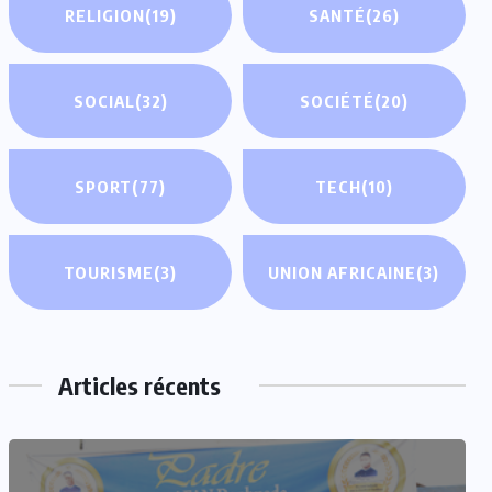
RELIGION
(19)
SANTÉ
(26)
SOCIAL
(32)
SOCIÉTÉ
(20)
SPORT
(77)
TECH
(10)
TOURISME
(3)
UNION AFRICAINE
(3)
Articles récents