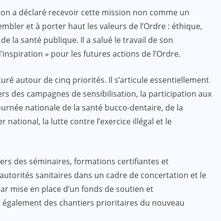
wson a déclaré recevoir cette mission non comme un
mbler et à porter haut les valeurs de l’Ordre : éthique,
e la santé publique. Il a salué le travail de son
d’inspiration » pour les futures actions de l’Ordre.
ACTUALITE
CULTURE
SPORT
ré autour de cinq priorités. Il s’articule essentiellement
Evala 2024 : Une présence
vers des campagnes de sensibilisation, la participation aux
effective du Dr Lidi Bessi Kama
ournée nationale de la santé bucco-dentaire, de la
 national, la lutte contre l’exercice illégal et le
JUIL 07, 2024
rs des séminaires, formations certifiantes et
autorités sanitaires dans un cadre de concertation et le
par mise en place d’un fonds de soutien et
également des chantiers prioritaires du nouveau