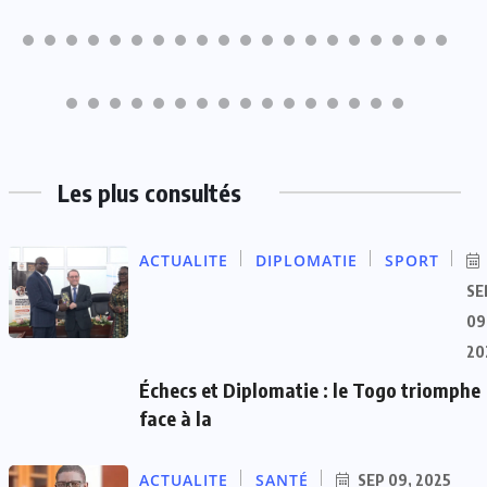
Les plus consultés
ACTUALITE
DIPLOMATIE
SPORT
SE
09
20
Échecs et Diplomatie : le Togo triomphe
face à la
ACTUALITE
SANTÉ
SEP 09, 2025