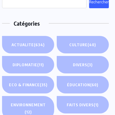
Rechercher
Catégories
ACTUALITE
(634)
CULTURE
(40)
DIPLOMATIE
(11)
DIVERS
(3)
ECO & FINANCE
(35)
ÉDUCATION
(60)
ENVIRONNEMENT
FAITS DIVERS
(1)
(12)