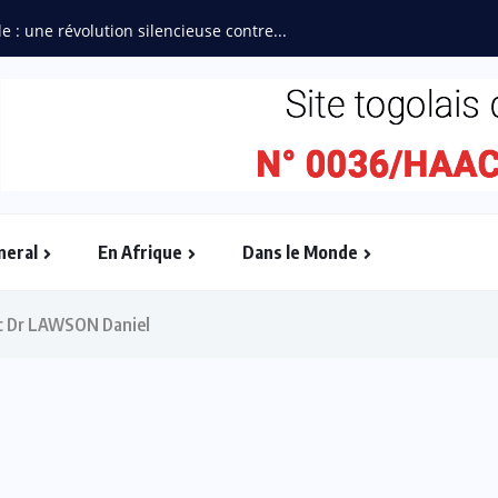
e : une révolution silencieuse contre...
neral
En Afrique
Dans le Monde
ec Dr LAWSON Daniel